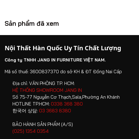
việc sản phẩm, hàng hóa không có vấn đề gì về lỗi kỹ
3. Chi phí Huỷ
- Đổi - Trả hàng
thuật do nhà sản xuất.
Chi tiết phí
Sản phẩm đã xem
1.3. Quy định phạm vi giao hàng và chi phí giao
phạt
hàng:
Phân loại
Huỷ -Đổi-
Ghi chú
Trả đơn
Nội Thất Hàn Quốc Uy Tín Chất Lượng
– Jang In miễn phí giao hàng với trường hợp giao tại các
hàng
tòa nhà cao tầng có thang máy vận chuyển.
Công ty TNHH JANG IN FURNITURE VIỆT NAM.
– Trường hợp giao hàng bằng thang bộ, Jang In chỉ hỗ trợ
Trước ngày
10% giá trị
giao đến tầng 2, tùy theo hạng mục sản phẩm khách
giao hàng
đơn hàng
Mã số thuế: 3600837370 do sở KH & ĐT Đồng Nai Cấp
1. Huỷ đơn
hàng có thể tốn chi phí phát sinh (Ví dụ: những sản phẩm
Hàng
hàng
Địa chỉ:
VĂN PHÒNG TP. HCM:
lớn, nặng).
Trong ngày
12% giá trị
đổi trả
HỆ THỐNG SHOWROOM JANG IN
– Khách hàng sinh sống tại chung cư hoặc căn hộ cao
giao hàng
đơn hàng
phải
Số 75-77 Nguyễn Cơ Thạch,Sala,Phường An Khánh
tầng vui lòng chuẩn bị giấy “Đăng ký vận chuyển hàng
đạt
HOTLINE TP.HCM:
0338 368 380
Chưa mở bao
15% giá trị
hoá” để nhân viên Jang In giao hàng thuận lợi và đúng
chất
한국어 상담:
03 3683 8380
bì sản phẩm
đơn hàng
thời gian. Khách hàng vui lòng thanh toán các khoản phí
lượng
2. Trong
thuê phát sinh trong trường hợp vận chuyển cần thuê
BẢO HÀNH SẢN PHẨM (A/S)
30% giá trị
như
vòng 5
trang thiết bị khác như: xe thang, xe nâng, xe ba gác...
(025) 1354 0354
đơn hàng
thời
ngày sau