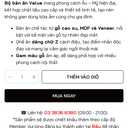
Bộ bàn ăn Value
mang phong cách Âu – Mỹ hiện đại,
kết hợp chất liệu cao cấp và thiết kế tinh tế, tạo nên
không gian dùng bữa ấm cúng cho gia đình.
Bàn ăn chế tác từ
gỗ cao su, MDF và Veneer
, nổi
bật với bề mặt vân gỗ tự nhiên đẹp mắt.
Ghế ăn
dáng chữ Z
cách điệu, tạo điểm nhấn độc
đáo và mang lại cảm giác ngồi thoải mái.
Gam màu gỗ
ấm áp, dễ dàng phối hợp với nhiều
phong cách nội thất.
THÊM VÀO GIỎ
MUA NGAY
☎ Liên hệ:
03 3836 8380
(09:00 - 21:00)
*Sản phẩm sẽ được chiết khấu thêm theo cấp độ
Member. Vui lòng đăng ký thành viên tại
Đây
để nhận