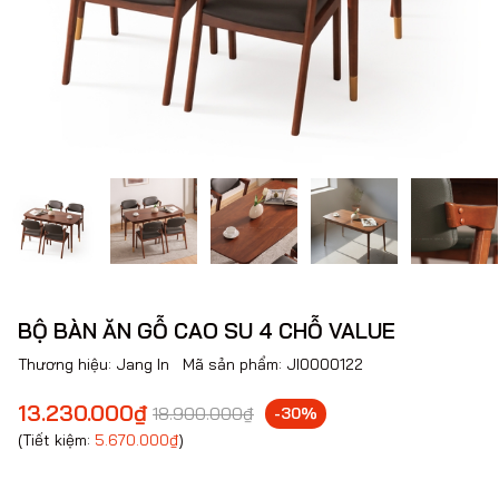
BỘ BÀN ĂN GỖ CAO SU 4 CHỖ VALUE
Thương hiệu:
Jang In
Mã sản phẩm:
JI0000122
13.230.000₫
18.900.000₫
-30%
(Tiết kiệm:
5.670.000₫
)