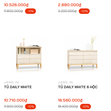
10.526.000₫
2.880.000₫
11.800.000₫
3.200.000₫
-11%
-10%
JANG IN
JANG IN
TỦ DAILY WHITE
TỦ DAILY WHITE 6 HỘC
10.710.000₫
16.560.000₫
11.900.000₫
18.400.000₫
-10%
-10%