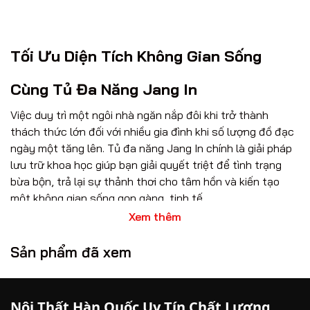
Tối Ưu Diện Tích Không Gian Sống
Cùng Tủ Đa Năng Jang In
Việc duy trì một ngôi nhà ngăn nắp đôi khi trở thành
thách thức lớn đối với nhiều gia đình khi số lượng đồ đạc
ngày một tăng lên. Tủ đa năng Jang In chính là giải pháp
lưu trữ khoa học giúp bạn giải quyết triệt để tình trạng
bừa bộn, trả lại sự thảnh thơi cho tâm hồn và kiến tạo
một không gian sống gọn gàng, tinh tế.
Xem thêm
Trải Nghiệm Lưu Trữ Thông Minh Đậm
Sản phẩm đã xem
Chất Hàn
Bố trí linh hoạt cho mọi khu vực sinh hoạt:
Nhờ
dải thiết kế phong phú trải dài từ phong cách tối
Nội Thất Hàn Quốc Uy Tín Chất Lượng