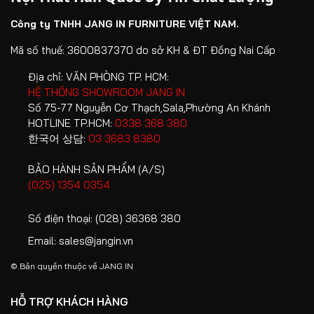
giản đến cao cấp, sản phẩm dễ dàng tích hợp vào
mọi không gian từ sảnh, phòng khách đến phòng
Công ty TNHH JANG IN FURNITURE VIỆT NAM.
ngủ hay phòng làm việc, giúp tối ưu hóa diện tích
Mã số thuế: 3600837370 do sở KH & ĐT Đồng Nai Cấp
trống một cách triệt để.
Địa chỉ:
VĂN PHÒNG TP. HCM:
Nâng tầm thẩm mỹ tổ ấm:
Áp dụng ngôn ngữ
HỆ THỐNG SHOWROOM JANG IN
thiết kế thanh lịch mang đậm hơi thở Hàn Quốc, các
Số 75-77 Nguyễn Cơ Thạch,Sala,Phường An Khánh
sản phẩm tủ đa năng nhà Jang In không chỉ giúp
HOTLINE TP.HCM:
0338 368 380
giấu đi những vật dụng cá nhân mà còn hòa hợp
한국어 상담:
03 3683 8380
trọn vẹn với các phong cách nội thất hiện có, khơi
BẢO HÀNH SẢN PHẨM (A/S)
nguồn cảm hứng sống mỗi ngày.
(025) 1354 0354
Xóa bỏ rủi ro hư hỏng trong quá trình sử
dụng:
Được chế tác từ hệ thống chất liệu chọn lọc
Số điện thoại:
(028) 36368 380
khắt khe, đi kèm chế độ bảo hành 1 năm và bảo trì
Email:
sales@jangin.vn
trọn đời, sản phẩm mang lại sự an tâm tuyệt đối và
giá trị sử dụng bền vững theo thời gian.
© Bản quyền thuộc về
JANG IN
Liên hệ ngay với Jang In để chọn lựa
mẫu tủ đa năng
phù
HỖ TRỢ KHÁCH HÀNG
hợp và bắt đầu hành trình vun vén sự gọn gàng cho tổ ấm