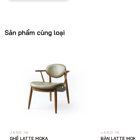
– Quý khách vui lòng báo trước 1 ngày trong trường hợp
muốn thay đổi ngày giao hàng.
– Thời gian giao hàng linh hoạt, tùy thuộc vào tình huống
trong ngày giao hàng và lưu lượng giao thông.
Sản phẩm cùng loại
1.2. Quy định kiểm tra hàng hóa khi giao nhận:
– Jang In giao hàng miễn phí với đơn hàng trên
10.000.000đ khu vực nội đô Tp. Hồ Chí Minh (cũ). Phí giao
hàng ở các Phường xa trung tâm, Tỉnh thành khác sẽ
được nhân viên tư vấn của Jang In báo giá cụ thể.
– Với các đơn hàng dưới 10.000.000đ giao nội thành, phí
giao hàng là: 150.000đ.
– Khách hàng có trách nhiệm kiểm tra hàng hóa sau khi
nhân viên giao hàng bung thùng.
– Đối với mặt hàng như Giường, Tủ áo… phải lắp đặt, sau
khi nhân viên lắp đặt xong khách hàng vui lòng kiểm tra
tổng thể lại và yêu cầu chỉnh sửa ngay lúc đó.
– Sau khi kiểm tra hoàn tất sản phẩm, khách hàng ký xác
JANG IN
JANG IN
GHẾ LATTE MOKA
BÀN LATTE MOKA
nhận vào giấy giao hàng. Việc ký xác nhận đồng nghĩa với