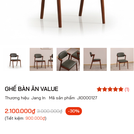
GHẾ BÀN ĂN VALUE
(1)
Thương hiệu:
Jang In
Mã sản phẩm:
JI0000127
2.100.000₫
3.000.000₫
-30%
(Tiết kiệm:
900.000₫
)