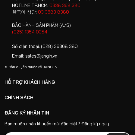
Đã mở bao bì
(Không đổi
điểm
khi giao
HOTLINE TP.HCM:
0338 368 380
sản phẩm
trả với hàng
khách
hàng
한국어 상담:
03 3683 8380
lắp ráp tại
ký nhận
nhà khách)
hàng
BẢO HÀNH SẢN PHẨM (A/S)
hoá,
(025) 1354 0354
Không áp
sản
dụng Huỷ
phẩm.
3. Sau khi giao hàng 5 ngày
Số điện thoại:
(028) 36368 380
- Đổi - Trả
Không
Email:
sales@jangin.vn
sản phẩm
nhận lại
hàng bị
© Bản quyền thuộc về
JANG IN
Trước ngày
50% giá trị
trầy
4. Hàng sản
giao hàng
đơn hàng
xước,
xuất theo
HỖ TRỢ KHÁCH HÀNG
hỏng
Không áp
yêu cầu &
hóc.
Sau ngày giao
dụng Huỷ
Hàng trưng
CHÍNH SÁCH
hàng
- Đổi - Trả
bày
sản phẩm
ĐĂNG KÝ NHẬN TIN
Bạn muốn nhận khuyến mãi đặc biệt? Đăng ký ngay.
* Màu sắc sản phẩm thực tế có thể chênh lệch nhẹ so với