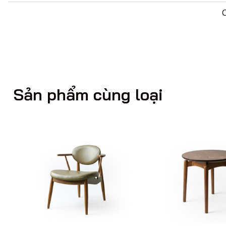
Gam màu gỗ ấm áp giúp Bàn ăn
Sản phẩm cùng loại
chịu. Kiểu dáng thanh lịch c
nhau.