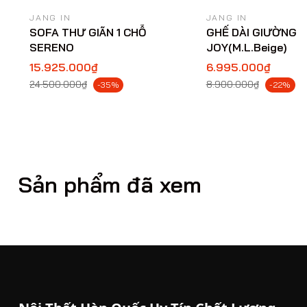
JANG IN
JANG IN
SOFA THƯ GIÃN 1 CHỖ
GHẾ DÀI GIƯỜNG
SERENO
JOY(M.L.Beige)
15.925.000₫
6.995.000₫
24.500.000₫
8.900.000₫
-35%
-22%
Sản phẩm đã xem