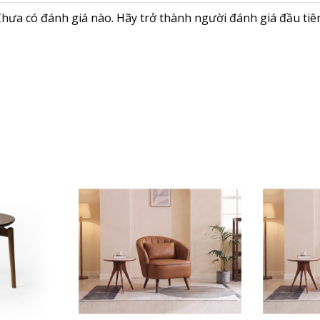
 Value mang đến cảm giác gần gũi, góp phần tạo nên khôn
ùng đường nét gọn gàng giúp sản phẩm dễ dàng kết hợp với n