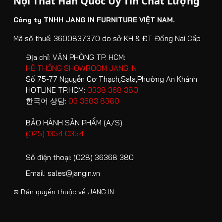
Nội Thất Hàn Quốc Uy Tín Chất Lượng
Công ty TNHH JANG IN FURNITURE VIỆT NAM.
Mã số thuế: 3600837370 do sở KH & ĐT Đồng Nai Cấp
Địa chỉ:
VĂN PHÒNG TP. HCM:
HỆ THỐNG SHOWROOM JANG IN
Số 75-77 Nguyễn Cơ Thạch,Sala,Phường An Khánh
HOTLINE TP.HCM:
0338 368 380
한국어 상담:
03 3683 8380
BẢO HÀNH SẢN PHẨM (A/S)
(025) 1354 0354
Số điện thoại:
(028) 36368 380
Email:
sales@jangin.vn
© Bản quyền thuộc về
JANG IN