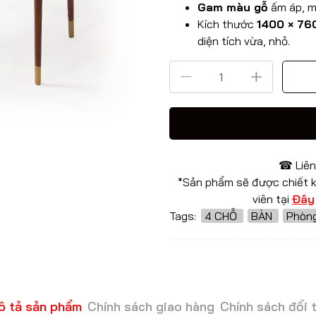
Gam màu gỗ
ấm áp, m
Kích thước
1400 × 76
diện tích vừa, nhỏ.
☎ Liên
*Sản phẩm sẽ được chiết k
viên tại
Đây
Tags:
4 CHỖ
BÀN
Phòn
ô tả sản phẩm
Chính sách giao hàng
Chính sách đổi 