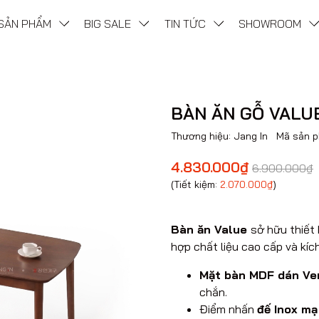
SẢN PHẨM
BIG SALE
TIN TỨC
SHOWROOM
BÀN ĂN GỖ VALU
Thương hiệu:
Jang In
Mã sản 
4.830.000₫
6.900.000₫
(Tiết kiệm:
2.070.000₫
)
Bàn ăn Value
sở hữu thiết
hợp chất liệu cao cấp và kíc
Mặt bàn MDF dán Ve
chắn.
Điểm nhấn
đế Inox mạ