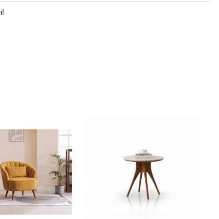
g gian phòng ăn ấm cúng và dễ
hiều phong cách nội thất khác