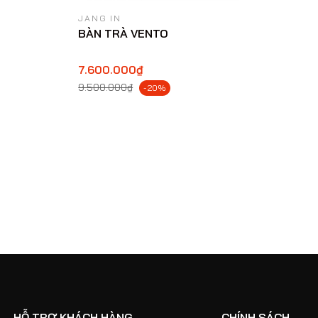
JANG IN
BÀN TRÀ VENTO
7.600.000₫
9.500.000₫
-20%
HỖ TRỢ KHÁCH HÀNG
CHÍNH SÁCH