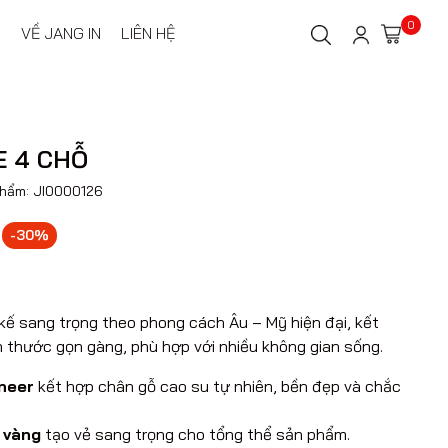
0
VỀ JANG IN
LIÊN HỆ
E 4 CHỖ
phẩm:
JI0000126
-30%
 kế sang trọng theo phong cách Âu – Mỹ hiện đại, kết
h thước gọn gàng, phù hợp với nhiều không gian sống.
neer
kết hợp chân gỗ cao su tự nhiên, bền đẹp và chắc
 vàng
tạo vẻ sang trọng cho tổng thể sản phẩm.