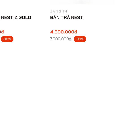
JANG IN
 NEST Z.GOLD
BÀN TRÀ NEST
0₫
4.900.000₫
7.000.000₫
-30%
-30%