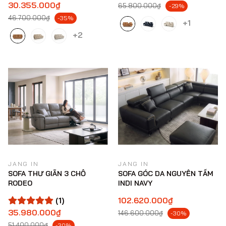
30.355.000₫
65.800.000₫
-29%
46.700.000₫
-35%
+1
+2
JANG IN
JANG IN
SOFA THƯ GIÃN 3 CHỖ
SOFA GÓC DA NGUYÊN TẤM
RODEO
INDI NAVY
(1)
102.620.000₫
35.980.000₫
146.600.000₫
-30%
51.400.000₫
-30%