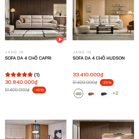
JANG IN
JANG IN
SOFA DA 4 CHỖ CAPRI
SOFA DA 4 CHỖ HUDSON
(1)
33.410.000₫
30.840.000₫
51.400.000₫
-35%
51.400.000₫
-40%
+2