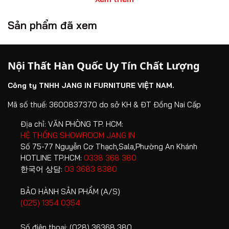
càng được nhiều gia đình quan tâm.
Sản phẩm đã xem
Nội thất Hàn Quốc Jang In mang đến giải pháp hoàn thiện
tổ ấm toàn diện với thiết kế chuẩn Hàn Quốc, chất lượng
bền vững cùng hệ sinh thái sản phẩm đa dạng cho mọi
Nội Thất Hàn Quốc Uy Tín Chất Lượng
không gian sống. Không chỉ chú trọng tính thẩm mỹ, Jang
In còn đề cao yếu tố an toàn thông qua việc minh bạch
Công ty TNHH JANG IN FURNITURE VIỆT NAM.
nguồn gốc nguyên vật liệu và các tiêu chuẩn kiểm định
chất lượng nghiêm ngặt.
Mã số thuế: 3600837370 do sở KH & ĐT Đồng Nai Cấp
Địa chỉ:
VĂN PHÒNG TP. HCM:
1. Vì sao nội thất Hàn Quốc được ưu
HỆ THỐNG SHOWROOM JANG IN
Số 75-77 Nguyễn Cơ Thạch,Sala,Phường An Khánh
chuộng trong không gian sống hiện đại?
HOTLINE TP.HCM:
0338 368 380
Phong cách nội thất Hàn Quốc nổi tiếng với sự cân bằng
한국어 상담:
03 3683 8380
giữa công năng, thẩm mỹ và trải nghiệm sống.
BẢO HÀNH SẢN PHẨM (A/S)
(025) 1354 0354
Thiết kế tối giản nhưng sang trọng
Loại bỏ những chi tiết cầu kỳ không cần thiết, nội thất
Số điện thoại:
(028) 36368 380