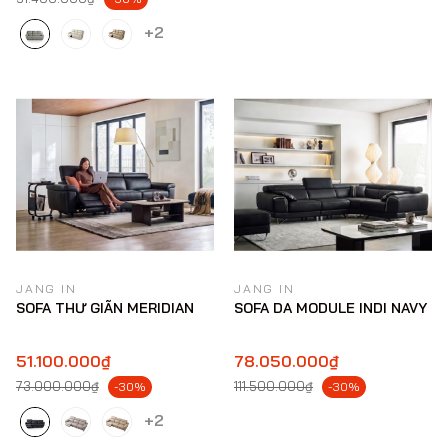
+2
JANG IN
JANG IN
SOFA THƯ GIÃN MERIDIAN
SOFA DA MODULE INDI NAVY
51.100.000₫
78.050.000₫
73.000.000₫
111.500.000₫
-30%
-30%
+2