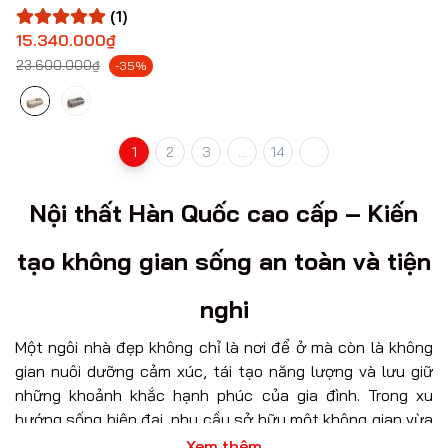
(1)
15.340.000₫
23.600.000₫
-35%
1
2
3
...
14
Nội thất Hàn Quốc cao cấp – Kiến
tạo không gian sống an toàn và tiện
nghi
Một ngôi nhà đẹp không chỉ là nơi để ở mà còn là không
gian nuôi dưỡng cảm xúc, tái tạo năng lượng và lưu giữ
những khoảnh khắc hạnh phúc của gia đình. Trong xu
hướng sống hiện đại, nhu cầu sở hữu một không gian vừa
sang trọng, tinh giản vừa an toàn cho sức khỏe ngày
Xem thêm