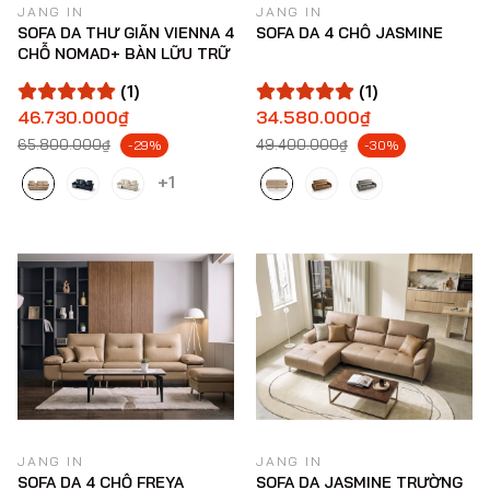
JANG IN
JANG IN
SOFA DA THƯ GIÃN VIENNA 4
SOFA DA 4 CHỖ JASMINE
CHỖ NOMAD+ BÀN LỮU TRỮ
(1)
(1)
46.730.000₫
34.580.000₫
65.800.000₫
49.400.000₫
-29%
-30%
+1
JANG IN
JANG IN
SOFA DA 4 CHỖ FREYA
SOFA DA JASMINE TRƯỜNG