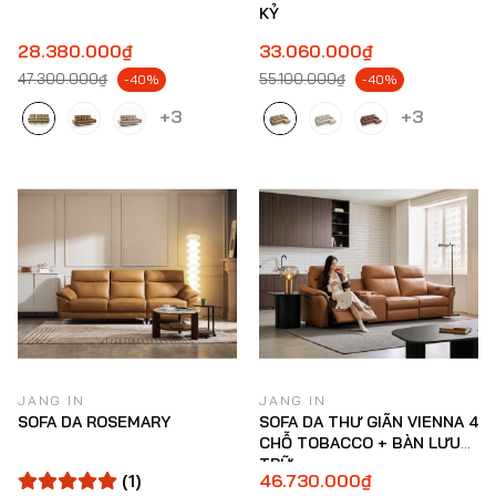
KỶ
28.380.000₫
33.060.000₫
47.300.000₫
55.100.000₫
-40%
-40%
+3
+3
JANG IN
JANG IN
SOFA DA ROSEMARY
SOFA DA THƯ GIÃN VIENNA 4
CHỖ TOBACCO + BÀN LƯU
TRỮ
(1)
46.730.000₫