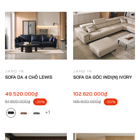
JANG IN
JANG IN
SOFA DA 4 CHỖ LEWIS
SOFA DA GÓC INDI(N) IVORY
49.520.000₫
102.620.000₫
61.900.000₫
146.600.000₫
-20%
-30%
+1