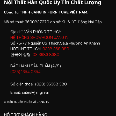
Nội Thất Hàn Quốc Uy Tín Chất Lượng
phải
tầng vui lòng chuẩn bị giấy “Đăng ký vận chuyển hàng
đạt
HỆ KHUNG CHẮC CHẮN
Chưa mở bao
15% giá trị
hoá” để nhân viên Jang In giao hàng thuận lợi và đúng
Công ty TNHH JANG IN FURNITURE VIỆT NAM.
chất
bì sản phẩm
đơn hàng
thời gian. Khách hàng vui lòng thanh toán các khoản phí
lượng
Với chất liệu gỗ thông nhập khẩu Nam Mỹ với đặc tính
2. Trong
Mã số thuế: 3600837370 do sở KH & ĐT Đồng Nai Cấp
thuê phát sinh trong trường hợp vận chuyển cần thuê
30% giá trị
như
nguyên sơ vững chắc, hệ khung sườn mang đến một bệ
vòng 5
trang thiết bị khác như: xe thang, xe nâng, xe ba gác...
Địa chỉ:
VĂN PHÒNG TP. HCM:
đơn hàng
thời
đỡ kiên cố và an toàn tuyệt đối cho tổng thể thiết kế. Sự
ngày sau
HỆ THỐNG SHOWROOM JANG IN
Đã mở bao bì
(Không đổi
điểm
vững chãi ấy lan tỏa trọn vẹn từ tựa lưng đến tay vịn,
khi giao
Số 75-77 Nguyễn Cơ Thạch,Sala,Phường An Khánh
sản phẩm
trả với hàng
khách
không chỉ tối ưu trải nghiệm thư giãn mà còn là lời cam
hàng
HOTLINE TP.HCM:
0338 368 380
lắp ráp tại
ký nhận
kết mạnh mẽ về độ bền vượt thời gian, duy trì trọn vẹn
한국어 상담:
03 3683 8380
nhà khách)
hàng
phom dáng hoàn mỹ qua năm tháng
hoá,
BẢO HÀNH SẢN PHẨM (A/S)
Không áp
sản
(025) 1354 0354
dụng Huỷ
phẩm.
3. Sau khi giao hàng 5 ngày
- Đổi - Trả
Không
Số điện thoại:
(028) 36368 380
sản phẩm
nhận lại
Email:
sales@jangin.vn
hàng bị
Trước ngày
50% giá trị
trầy
ĐƯỜNG MAY TINH TẾ
© Bản quyền thuộc về
JANG IN
4. Hàng sản
giao hàng
đơn hàng
xước,
xuất theo
Từ việc chọn lọc kỹ lưỡng chất liệu da đến việc chăm
hỏng
HỖ TRỢ KHÁCH HÀNG
Không áp
yêu cầu &