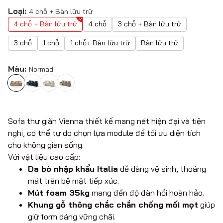
Loại:
4 chỗ + Bàn lữu trữ
4 chỗ + Bàn lữu trữ
4 chỗ
3 chỗ + Bàn lữu trữ
3 chỗ
1 chỗ
1 chỗ+ Bàn lữu trữ
Bàn lữu trữ
Màu:
Normad
Sofa thư giãn Vienna thiết kế
mang nét hiện đại và tiện
nghi, có thể tự do chọn lựa module để tối ưu diện tích
cho không gian sống.
Với vật liệu cao cấp:
Da bò nhập khẩu Italia
dễ dàng vệ sinh, thoáng
mát trên bề mặt tiếp xúc.
Mút foam 35kg
mang đến độ đàn hồi hoàn hảo.
Khung gỗ thông chắc chắn chống mối mọt
giúp
giữ form dáng vững chãi.