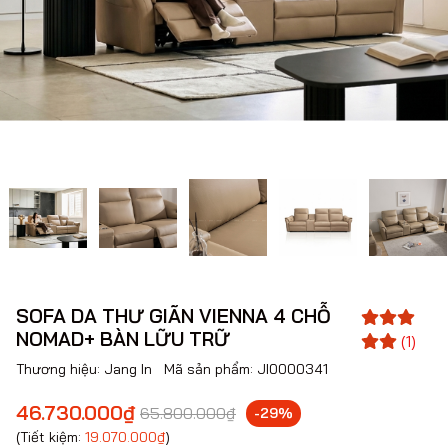
SOFA DA THƯ GIÃN VIENNA 4 CHỖ
NOMAD+ BÀN LỮU TRỮ
(1)
Thương hiệu:
Jang In
Mã sản phẩm:
JI0000341
46.730.000₫
65.800.000₫
-29%
(Tiết kiệm:
19.070.000₫
)