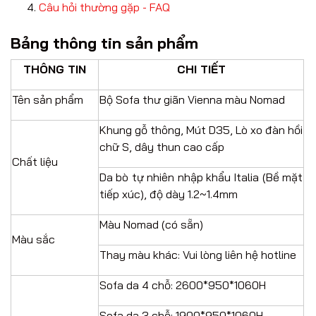
Câu hỏi thường gặp - FAQ
Bảng thông tin sản phẩm
THÔNG TIN
CHI TIẾT
Tên sản phẩm
Bộ Sofa thư giãn Vienna màu Nomad
Khung gỗ thông, Mút D35, Lò xo đàn hồi
chữ S, dây thun cao cấp
Chất liệu
Da bò tự nhiên nhập khẩu Italia (Bề mặt
tiếp xúc), độ dày 1.2~1.4mm
Màu Nomad (có sẵn)
Màu sắc
Thay màu khác: Vui lòng liên hệ hotline
Sofa da 4 chỗ: 2600*950*1060H
Sofa da 3 chỗ: 1900*950*1060H