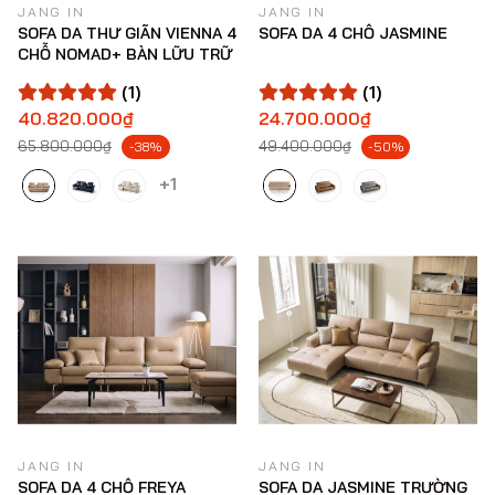
JANG IN
JANG IN
SOFA DA THƯ GIÃN VIENNA 4
SOFA DA 4 CHỖ JASMINE
CHỖ NOMAD+ BÀN LỮU TRỮ
(1)
(1)
40.820.000₫
24.700.000₫
65.800.000₫
49.400.000₫
-38%
-50%
+1
JANG IN
JANG IN
SOFA DA 4 CHỖ FREYA
SOFA DA JASMINE TRƯỜNG