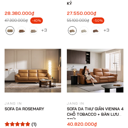
KỶ
28.380.000₫
27.550.000₫
47.300.000₫
55.100.000₫
-40%
-50%
+3
+3
JANG IN
JANG IN
SOFA DA ROSEMARY
SOFA DA THƯ GIÃN VIENNA 4
CHỖ TOBACCO + BÀN LƯU
TRỮ
(1)
40.820.000₫