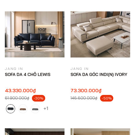
JANG IN
JANG IN
SOFA DA 4 CHỖ LEWIS
SOFA DA GÓC INDI(N) IVORY
43.330.000₫
73.300.000₫
61.900.000₫
146.600.000₫
-30%
-50%
+1