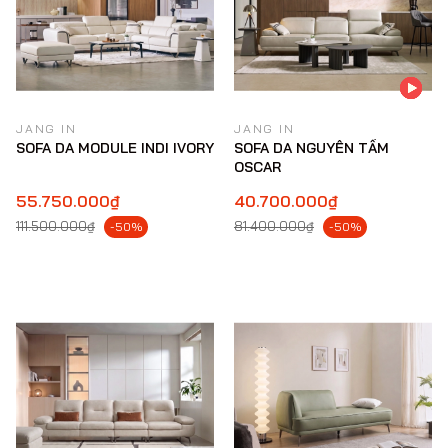
JANG IN
JANG IN
SOFA DA MODULE INDI IVORY
SOFA DA NGUYÊN TẤM
OSCAR
55.750.000₫
40.700.000₫
111.500.000₫
81.400.000₫
-50%
-50%