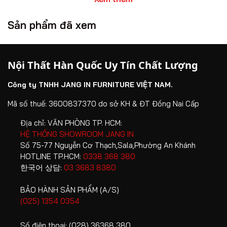
càng được nhiều gia đình quan tâm.
Sản phẩm đã xem
Nội thất Hàn Quốc Jang In mang đến giải pháp hoàn thiện
tổ ấm toàn diện với thiết kế chuẩn Hàn Quốc, chất lượng
bền vững cùng hệ sinh thái sản phẩm đa dạng cho mọi
Nội Thất Hàn Quốc Uy Tín Chất Lượng
không gian sống. Không chỉ chú trọng tính thẩm mỹ, Jang
In còn đề cao yếu tố an toàn thông qua việc minh bạch
Công ty TNHH JANG IN FURNITURE VIỆT NAM.
nguồn gốc nguyên vật liệu và các tiêu chuẩn kiểm định
chất lượng nghiêm ngặt.
Mã số thuế: 3600837370 do sở KH & ĐT Đồng Nai Cấp
Địa chỉ:
VĂN PHÒNG TP. HCM:
1. Vì sao nội thất Hàn Quốc được ưu
HỆ THỐNG SHOWROOM JANG IN
Số 75-77 Nguyễn Cơ Thạch,Sala,Phường An Khánh
chuộng trong không gian sống hiện đại?
HOTLINE TP.HCM:
0338 368 380
Phong cách nội thất Hàn Quốc nổi tiếng với sự cân bằng
한국어 상담:
03 3683 8380
giữa công năng, thẩm mỹ và trải nghiệm sống.
BẢO HÀNH SẢN PHẨM (A/S)
(025) 1354 0354
Thiết kế tối giản nhưng sang trọng
Loại bỏ những chi tiết cầu kỳ không cần thiết, nội thất
Số điện thoại:
(028) 36368 380