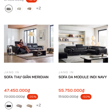
+2
JANG IN
JANG IN
SOFA THƯ GIÃN MERIDIAN
SOFA DA MODULE INDI NAVY
47.450.000₫
55.750.000₫
73.000.000₫
111.500.000₫
-35%
-50%
+2