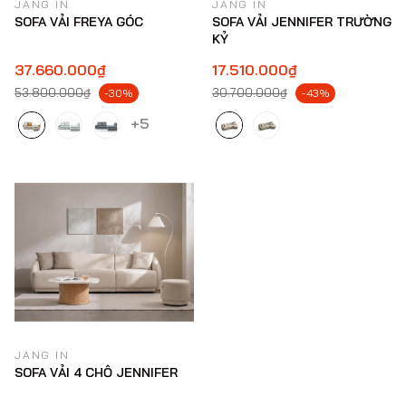
JANG IN
JANG IN
SOFA VẢI FREYA GÓC
SOFA VẢI JENNIFER TRƯỜNG
KỶ
37.660.000₫
17.510.000₫
53.800.000₫
30.700.000₫
-30%
-43%
+5
JANG IN
SOFA VẢI 4 CHỖ JENNIFER