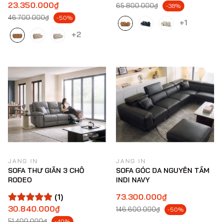
23.350.000₫
65.800.000₫
-38%
46.700.000₫
-50%
+1
+2
JANG IN
JANG IN
SOFA THƯ GIÃN 3 CHỖ
SOFA GÓC DA NGUYÊN TẤM
RODEO
INDI NAVY
(1)
73.300.000₫
30.840.000₫
146.600.000₫
-50%
51.400.000₫
-40%