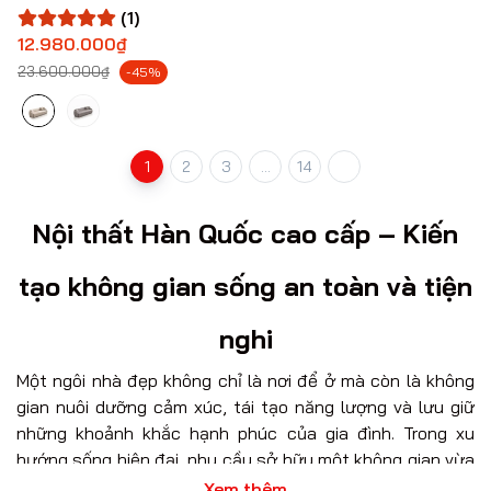
(1)
12.980.000₫
23.600.000₫
-45%
1
2
3
...
14
Nội thất Hàn Quốc cao cấp – Kiến
tạo không gian sống an toàn và tiện
nghi
Một ngôi nhà đẹp không chỉ là nơi để ở mà còn là không
gian nuôi dưỡng cảm xúc, tái tạo năng lượng và lưu giữ
những khoảnh khắc hạnh phúc của gia đình. Trong xu
hướng sống hiện đại, nhu cầu sở hữu một không gian vừa
sang trọng, tinh giản vừa an toàn cho sức khỏe ngày
Xem thêm