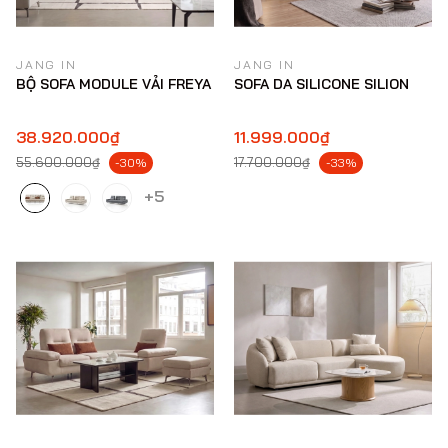
JANG IN
JANG IN
BỘ SOFA MODULE VẢI FREYA
SOFA DA SILICONE SILION
38.920.000₫
11.999.000₫
55.600.000₫
17.700.000₫
-30%
-33%
+5