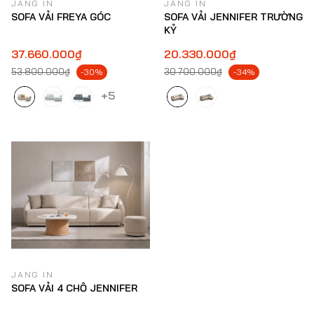
JANG IN
JANG IN
SOFA VẢI FREYA GÓC
SOFA VẢI JENNIFER TRƯỜNG
KỶ
37.660.000₫
20.330.000₫
53.800.000₫
30.700.000₫
-30%
-34%
+5
JANG IN
SOFA VẢI 4 CHỖ JENNIFER