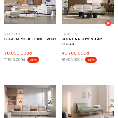
JANG IN
JANG IN
SOFA DA MODULE INDI IVORY
SOFA DA NGUYÊN TẤM
OSCAR
78.050.000₫
40.700.000₫
111.500.000₫
81.400.000₫
-30%
-50%