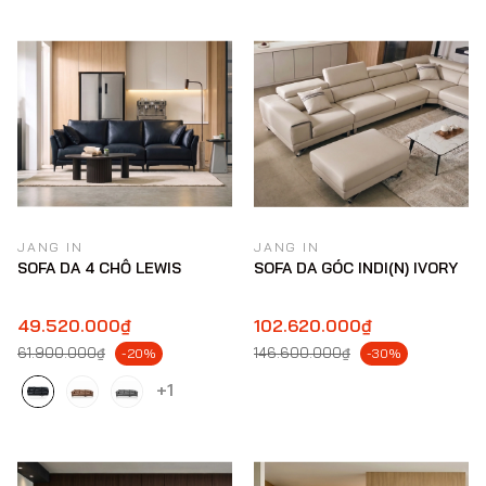
JANG IN
JANG IN
SOFA DA 4 CHỖ LEWIS
SOFA DA GÓC INDI(N) IVORY
49.520.000₫
102.620.000₫
61.900.000₫
146.600.000₫
-20%
-30%
+1