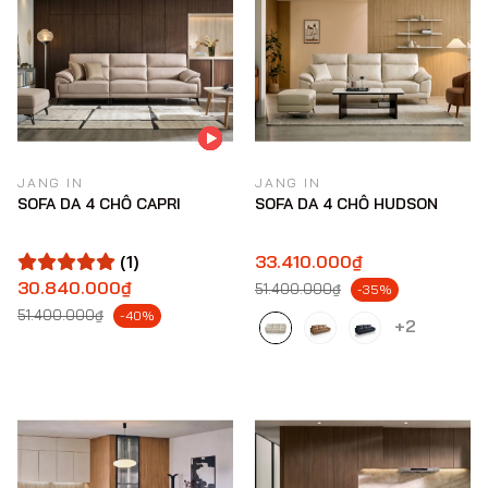
JANG IN
JANG IN
SOFA DA 4 CHỖ CAPRI
SOFA DA 4 CHỖ HUDSON
(1)
33.410.000₫
30.840.000₫
51.400.000₫
-35%
51.400.000₫
-40%
+2