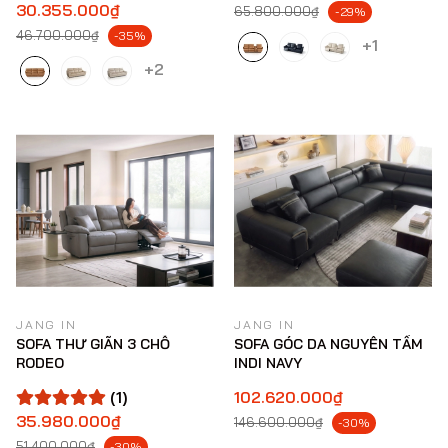
30.355.000₫
65.800.000₫
-29%
46.700.000₫
-35%
+1
+2
JANG IN
JANG IN
SOFA THƯ GIÃN 3 CHỖ
SOFA GÓC DA NGUYÊN TẤM
RODEO
INDI NAVY
(1)
102.620.000₫
35.980.000₫
146.600.000₫
-30%
51.400.000₫
-30%