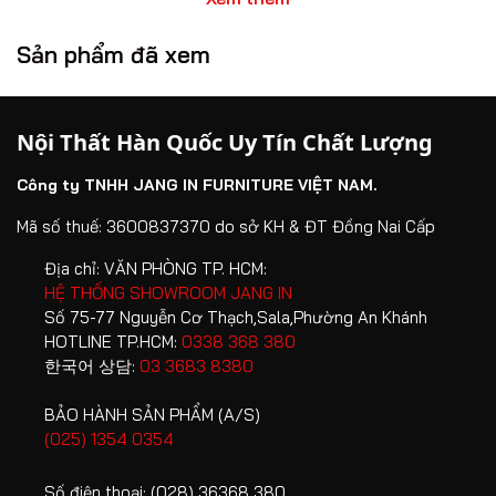
càng được nhiều gia đình quan tâm.
Sản phẩm đã xem
Nội thất Hàn Quốc Jang In mang đến giải pháp hoàn thiện
tổ ấm toàn diện với thiết kế chuẩn Hàn Quốc, chất lượng
bền vững cùng hệ sinh thái sản phẩm đa dạng cho mọi
Nội Thất Hàn Quốc Uy Tín Chất Lượng
không gian sống. Không chỉ chú trọng tính thẩm mỹ, Jang
In còn đề cao yếu tố an toàn thông qua việc minh bạch
Công ty TNHH JANG IN FURNITURE VIỆT NAM.
nguồn gốc nguyên vật liệu và các tiêu chuẩn kiểm định
chất lượng nghiêm ngặt.
Mã số thuế: 3600837370 do sở KH & ĐT Đồng Nai Cấp
Địa chỉ:
VĂN PHÒNG TP. HCM:
1. Vì sao nội thất Hàn Quốc được ưu
HỆ THỐNG SHOWROOM JANG IN
Số 75-77 Nguyễn Cơ Thạch,Sala,Phường An Khánh
chuộng trong không gian sống hiện đại?
HOTLINE TP.HCM:
0338 368 380
Phong cách nội thất Hàn Quốc nổi tiếng với sự cân bằng
한국어 상담:
03 3683 8380
giữa công năng, thẩm mỹ và trải nghiệm sống.
BẢO HÀNH SẢN PHẨM (A/S)
(025) 1354 0354
Thiết kế tối giản nhưng sang trọng
Loại bỏ những chi tiết cầu kỳ không cần thiết, nội thất
Số điện thoại:
(028) 36368 380