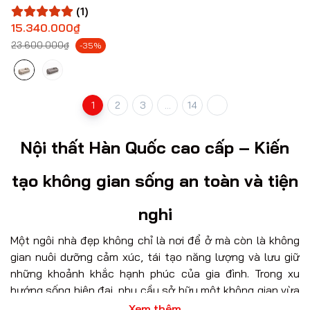
(1)
15.340.000₫
23.600.000₫
-35%
1
2
3
...
14
Nội thất Hàn Quốc cao cấp – Kiến
tạo không gian sống an toàn và tiện
nghi
Một ngôi nhà đẹp không chỉ là nơi để ở mà còn là không
gian nuôi dưỡng cảm xúc, tái tạo năng lượng và lưu giữ
những khoảnh khắc hạnh phúc của gia đình. Trong xu
hướng sống hiện đại, nhu cầu sở hữu một không gian vừa
sang trọng, tinh giản vừa an toàn cho sức khỏe ngày
Xem thêm