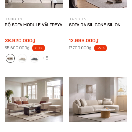
JANG IN
JANG IN
BỘ SOFA MODULE VẢI FREYA
SOFA DA SILICONE SILION
38.920.000₫
12.999.000₫
55.600.000₫
17.700.000₫
-30%
-27%
+5