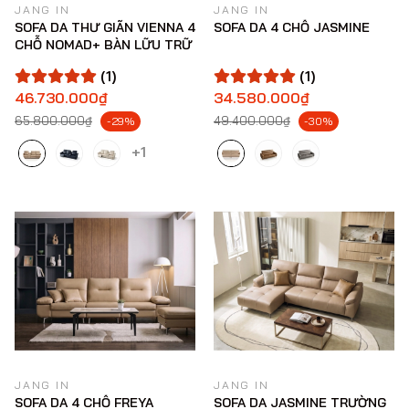
JANG IN
JANG IN
SOFA DA THƯ GIÃN VIENNA 4
SOFA DA 4 CHỖ JASMINE
CHỖ NOMAD+ BÀN LỮU TRỮ
(1)
(1)
46.730.000₫
34.580.000₫
65.800.000₫
49.400.000₫
-29%
-30%
+1
JANG IN
JANG IN
SOFA DA 4 CHỖ FREYA
SOFA DA JASMINE TRƯỜNG