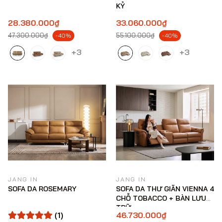
KỶ
28.380.000₫
33.060.000₫
47.300.000₫
55.100.000₫
-40%
-40%
+3
+3
JANG IN
JANG IN
SOFA DA ROSEMARY
SOFA DA THƯ GIÃN VIENNA 4
CHỖ TOBACCO + BÀN LƯU
TRỮ
(1)
46.730.000₫