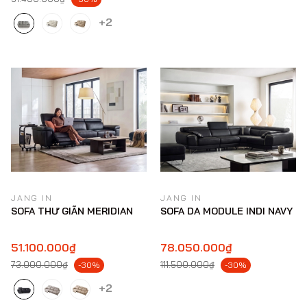
+2
JANG IN
JANG IN
SOFA THƯ GIÃN MERIDIAN
SOFA DA MODULE INDI NAVY
51.100.000₫
78.050.000₫
73.000.000₫
111.500.000₫
-30%
-30%
+2