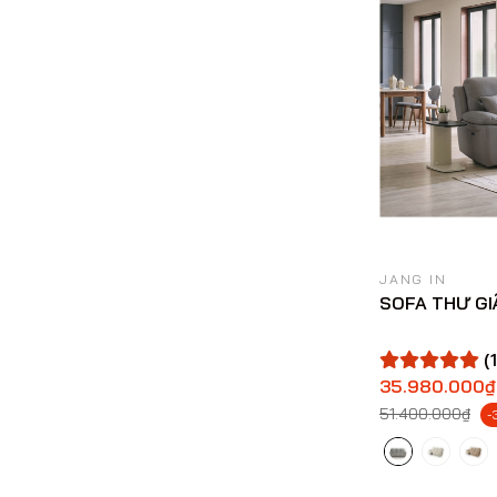
JANG IN
SOFA THƯ GI
(1
35.980.000₫
51.400.000₫
-