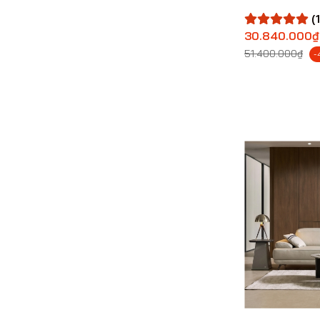
(1
30.840.000₫
51.400.000₫
-