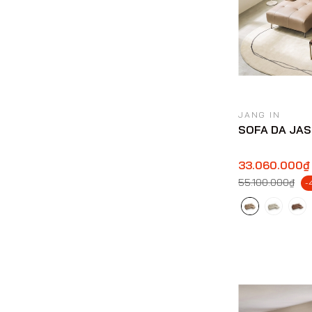
JANG IN
SOFA DA JA
33.060.000₫
55.100.000₫
-