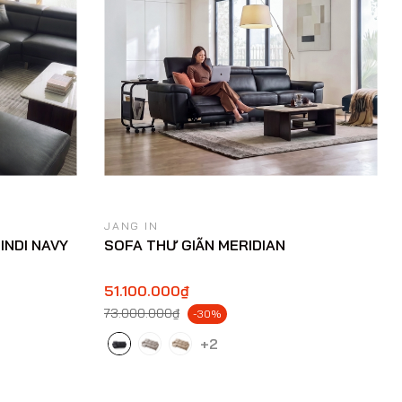
JANG IN
INDI NAVY
SOFA THƯ GIÃN MERIDIAN
51.100.000₫
73.000.000₫
-30%
+2