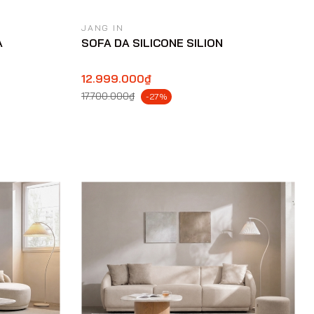
JANG IN
A
SOFA DA SILICONE SILION
12.999.000₫
17.700.000₫
-27%