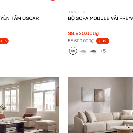
JANG IN
UYÊN TẤM OSCAR
BỘ SOFA MODULE VẢI FREY
38.920.000₫
55.600.000₫
50%
-30%
+5