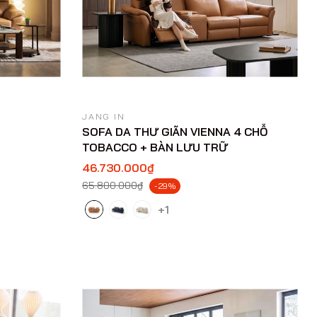
JANG IN
SOFA DA THƯ GIÃN VIENNA 4 CHỖ
TOBACCO + BÀN LƯU TRỮ
46.730.000₫
65.800.000₫
-29%
+1