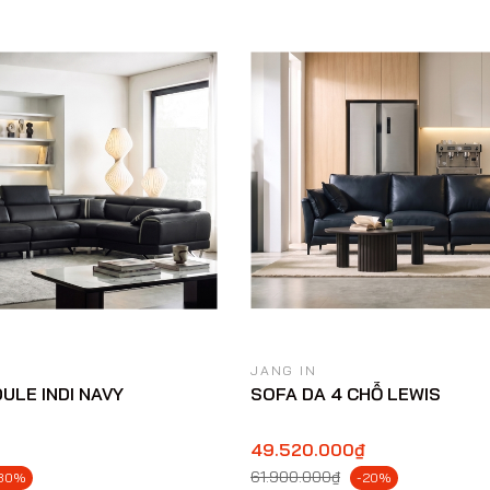
JANG IN
ULE INDI NAVY
SOFA DA 4 CHỖ LEWIS
49.520.000₫
61.900.000₫
30%
-20%