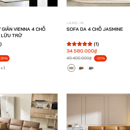
JANG IN
 GIÃN VIENNA 4 CHỖ
SOFA DA 4 CHỖ JASMINE
 LỮU TRỮ
)
(1)
34.580.000₫
49.400.000₫
-29%
-30%
+1