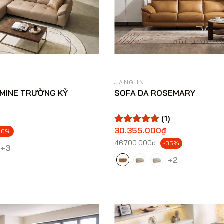
JANG IN
SMINE TRƯỜNG KỶ
SOFA DA ROSEMARY
(1)
30.355.000₫
40%
46.700.000₫
-35%
+3
+2