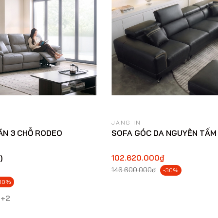
JANG IN
ÃN 3 CHỖ RODEO
SOFA GÓC DA NGUYÊN TẤM 
)
102.620.000₫
146.600.000₫
-30%
30%
+2