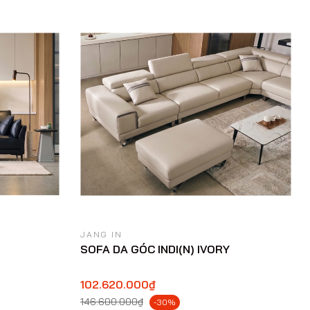
JANG IN
SOFA DA GÓC INDI(N) IVORY
102.620.000₫
146.600.000₫
-30%