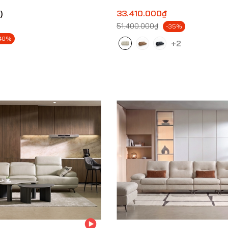
)
33.410.000₫
51.400.000₫
-35%
40%
+2