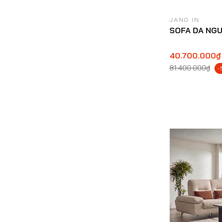
JANG IN
SOFA DA NG
40.700.000₫
81.400.000₫
-