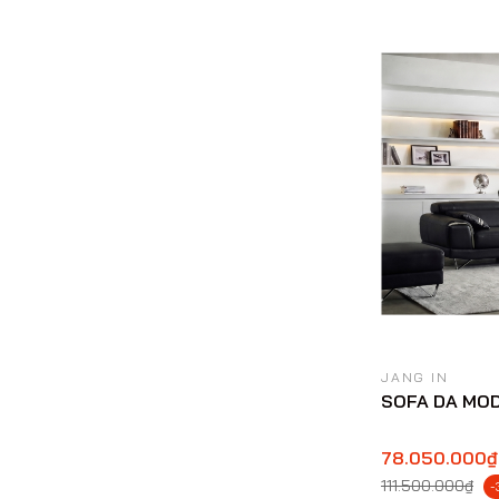
JANG IN
SOFA DA MOD
78.050.000₫
111.500.000₫
-