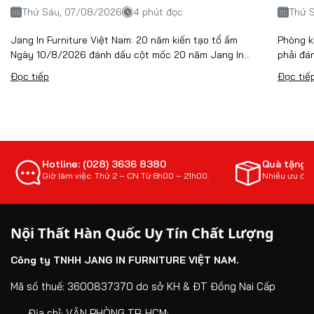
Thứ Sáu, 07/08/2026
4 phút đọc
Thứ 
Jang In Furniture Việt Nam: 20 năm kiến tạo tổ ấm
Phòng k
Ngày 10/8/2026 đánh dấu cột mốc 20 năm Jang In...
phải đán
Đọc tiếp
Đọc tiế
Hotline: (028) 3636 8380
Quà tặng 
Giờ làm việc: Thứ 2 – CN Từ 8h00 – 21h00.
Nhiều ưu đãi
Nội Thất Hàn Quốc Uy Tín Chất Lượng
Công ty TNHH JANG IN FURNITURE VIỆT NAM.
Mã số thuế: 3600837370 do sở KH & ĐT Đồng Nai Cấp
Địa chỉ:
VĂN PHÒNG TP. HCM: