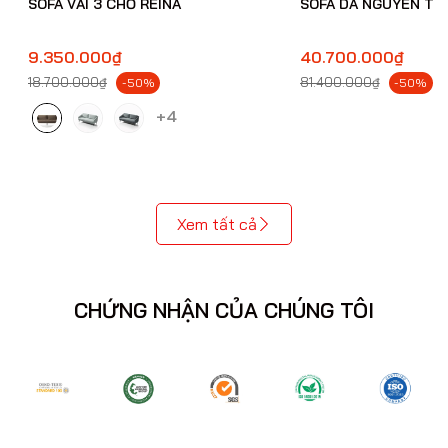
SOFA VẢI 3 CHỖ REINA
SOFA DA NGUYÊN TẤ
9.350.000₫
40.700.000₫
18.700.000₫
81.400.000₫
-50%
-50%
+4
Xem tất cả
CHỨNG NHẬN CỦA CHÚNG TÔI