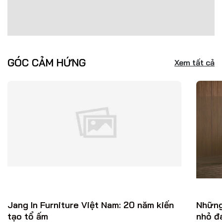
GÓC CẢM HỨNG
Xem tất cả
Jang In Furniture Việt Nam: 20 năm kiến
Những
tạo tổ ấm
nhỏ đ