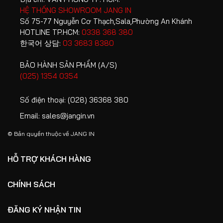
HỆ THỐNG SHOWROOM JANG IN
Số 75-77 Nguyễn Cơ Thạch,Sala,Phường An Khánh
HOTLINE TP.HCM:
0338 368 380
한국어 상담:
03 3683 8380
BẢO HÀNH SẢN PHẨM (A/S)
(025) 1354 0354
Số điện thoại:
(028) 36368 380
Email:
sales@jangin.vn
© Bản quyền thuộc về
JANG IN
HỖ TRỢ KHÁCH HÀNG
CHÍNH SÁCH
ĐĂNG KÝ NHẬN TIN