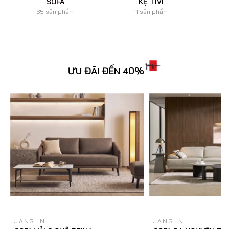
SOFA
KỆ TIVI
65 sản phẩm
11 sản phẩm
ƯU ĐÃI ĐẾN 40%
JANG IN
JANG IN