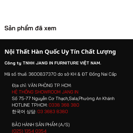
nhận vào giấy giao hàng. Việc ký xác nhận đồng nghĩa với
việc sản phẩm, hàng hóa không có vấn đề gì về lỗi kỹ
3. Chi phí Huỷ
- Đổi - Trả hàng
thuật do nhà sản xuất.
Chi tiết phí
Sản phẩm đã xem
1.3. Quy định phạm vi giao hàng và chi phí giao
phạt
hàng:
Phân loại
Huỷ -Đổi-
Ghi chú
Trả đơn
Nội Thất Hàn Quốc Uy Tín Chất Lượng
– Jang In miễn phí giao hàng với trường hợp giao tại các
hàng
tòa nhà cao tầng có thang máy vận chuyển.
Công ty TNHH JANG IN FURNITURE VIỆT NAM.
– Trường hợp giao hàng bằng thang bộ, Jang In chỉ hỗ trợ
Trước ngày
10% giá trị
giao đến tầng 2, tùy theo hạng mục sản phẩm khách
giao hàng
đơn hàng
Mã số thuế: 3600837370 do sở KH & ĐT Đồng Nai Cấp
1. Huỷ đơn
hàng có thể tốn chi phí phát sinh (Ví dụ: những sản phẩm
Hàng
hàng
Địa chỉ:
VĂN PHÒNG TP. HCM:
lớn, nặng).
Trong ngày
12% giá trị
đổi trả
HỆ THỐNG SHOWROOM JANG IN
– Khách hàng sinh sống tại chung cư hoặc căn hộ cao
giao hàng
đơn hàng
phải
Số 75-77 Nguyễn Cơ Thạch,Sala,Phường An Khánh
tầng vui lòng chuẩn bị giấy “Đăng ký vận chuyển hàng
Với kích thước 660 × 600 × 430 mm, ghế đôn sofa Iris là
đạt
HOTLINE TP.HCM:
0338 368 380
Chưa mở bao
15% giá trị
hoá” để nhân viên Jang In giao hàng thuận lợi và đúng
lựa chọn lý tưởng để kết hợp cùng sofa hoặc sử dụng
chất
한국어 상담:
03 3683 8380
bì sản phẩm
đơn hàng
thời gian. Khách hàng vui lòng thanh toán các khoản phí
như một chỗ ngồi linh hoạt, góp phần hoàn thiện không
lượng
2. Trong
thuê phát sinh trong trường hợp vận chuyển cần thuê
gian phòng khách hiện đại và đẳng cấp.
BẢO HÀNH SẢN PHẨM (A/S)
30% giá trị
như
vòng 5
trang thiết bị khác như: xe thang, xe nâng, xe ba gác...
(025) 1354 0354
đơn hàng
thời
ngày sau