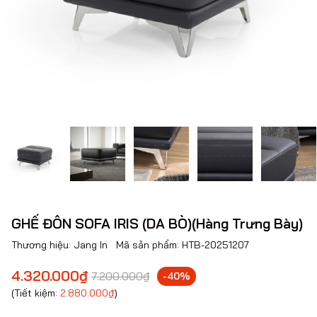
GHẾ ĐÔN SOFA IRIS (DA BÒ)(Hàng Trưng Bày)
Thương hiệu:
Jang In
Mã sản phẩm:
HTB-20251207
4.320.000₫
7.200.000₫
-40%
(Tiết kiệm:
2.880.000₫
)