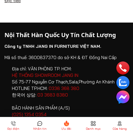
Đọc tiếp
Nội Thất Hàn Quốc Uy Tín Chất Lượng
Công ty TNHH JANG IN FURNITURE VIỆT NAM.
Mã số thuế: 3600837370 do sở KH & ĐT Đồng Nai Cấp
Địa chỉ:
VĂN PHÒNG TP. HCM:
HỆ THỐNG SHOWROOM JANG IN
Số 75-77 Nguyễn Cơ Thạch,Sala,Phường An Khánh
HOTLINE TP.HCM:
0338 368 380
한국어 상담:
03 3683 8380
BẢO HÀNH SẢN PHẨM (A/S)
(025) 1354 0354
Số điện thoại:
(028) 36368 380
Gọi điện
Nhắn tin
Ưu đãi
Danh mục
Cửa hàng