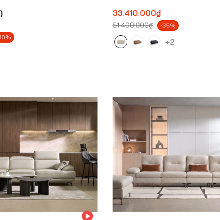
)
33.410.000₫
51.400.000₫
-35%
40%
+2