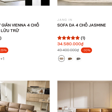
JANG IN
 GIÃN VIENNA 4 CHỖ
SOFA DA 4 CHỖ JASMINE
 LỮU TRỮ
)
(1)
34.580.000₫
49.400.000₫
-29%
-30%
+1