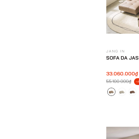
JANG IN
SOFA DA JA
33.060.000₫
55.100.000₫
-