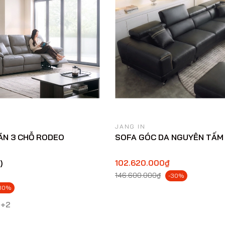
JANG IN
ÃN 3 CHỖ RODEO
SOFA GÓC DA NGUYÊN TẤM 
)
102.620.000₫
146.600.000₫
-30%
30%
+2