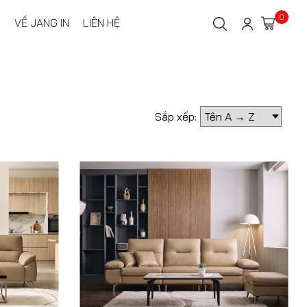
0
VỀ JANG IN
LIÊN HỆ
Sắp xếp: