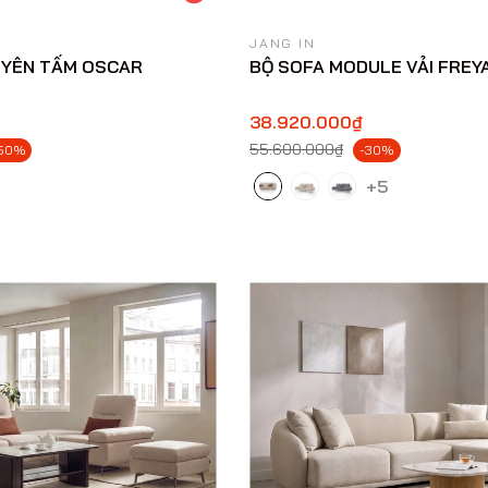
JANG IN
UYÊN TẤM OSCAR
BỘ SOFA MODULE VẢI FREY
38.920.000₫
55.600.000₫
50%
-30%
+5