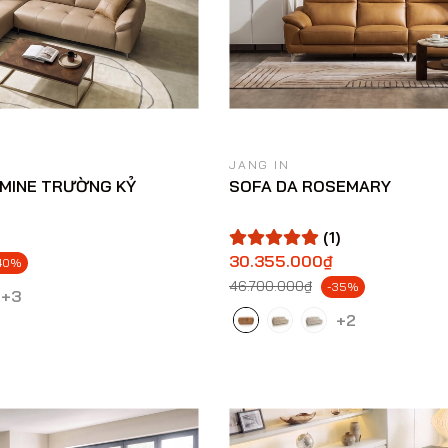
JANG IN
SMINE TRƯỜNG KỶ
SOFA DA ROSEMARY
(1)
30.355.000₫
40%
46.700.000₫
-35%
+3
+2