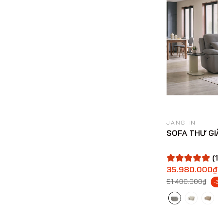
JANG IN
SOFA THƯ GI
(1
35.980.000₫
51.400.000₫
-