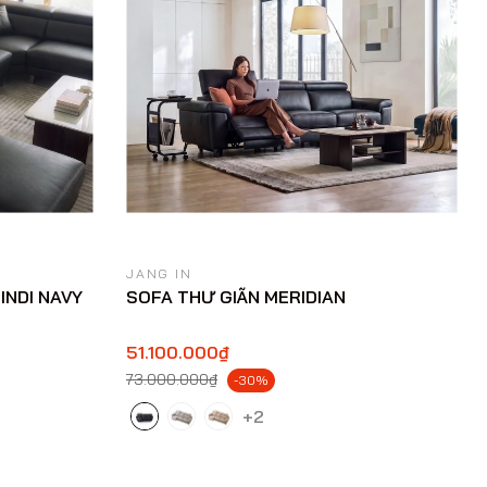
JANG IN
INDI NAVY
SOFA THƯ GIÃN MERIDIAN
51.100.000₫
73.000.000₫
-30%
+2