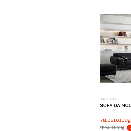
JANG IN
SOFA DA MOD
78.050.000₫
111.500.000₫
-