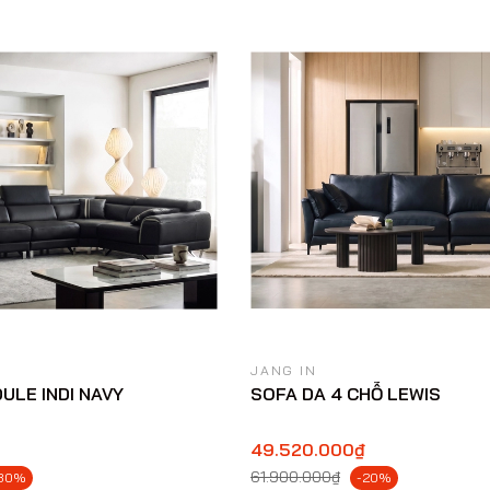
JANG IN
ULE INDI NAVY
SOFA DA 4 CHỖ LEWIS
49.520.000₫
61.900.000₫
30%
-20%