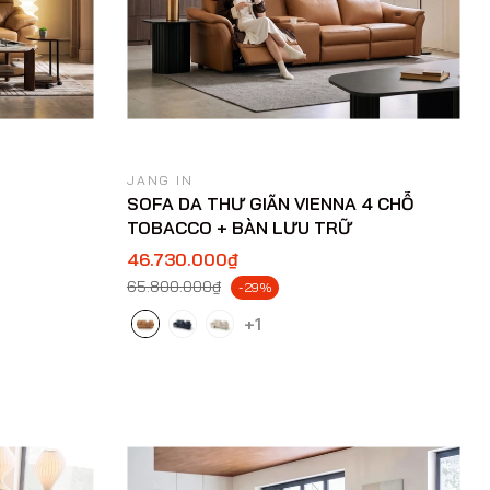
JANG IN
SOFA DA THƯ GIÃN VIENNA 4 CHỖ
TOBACCO + BÀN LƯU TRỮ
46.730.000₫
65.800.000₫
-29%
+1