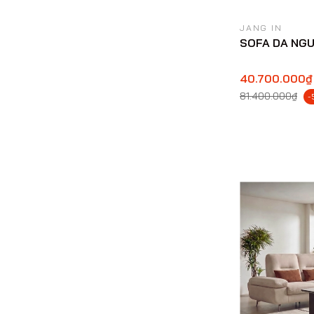
JANG IN
SOFA DA NG
40.700.000₫
81.400.000₫
-