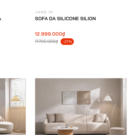
JANG IN
A
SOFA DA SILICONE SILION
12.999.000₫
17.700.000₫
-27%