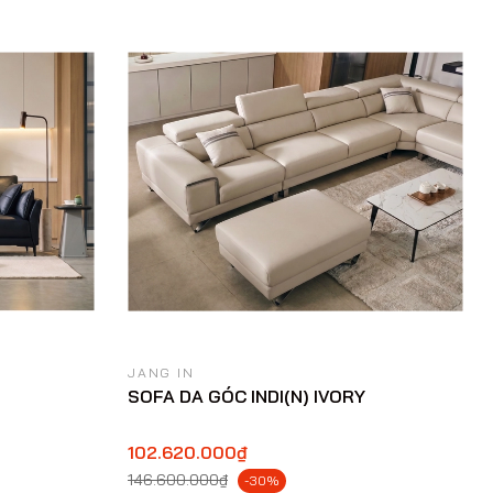
JANG IN
SOFA DA GÓC INDI(N) IVORY
102.620.000₫
146.600.000₫
-30%