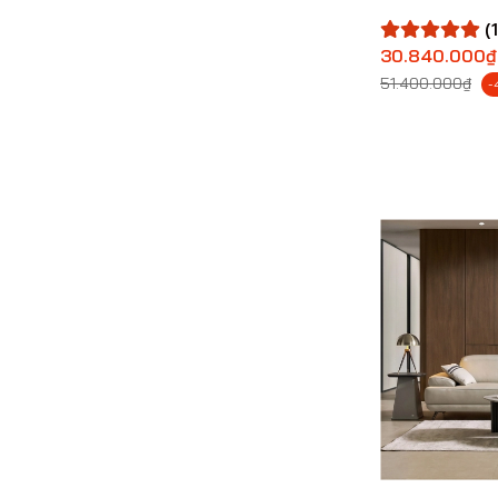
(1
30.840.000₫
51.400.000₫
-