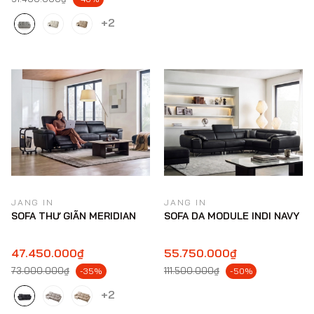
+2
JANG IN
JANG IN
SOFA THƯ GIÃN MERIDIAN
SOFA DA MODULE INDI NAVY
47.450.000₫
55.750.000₫
73.000.000₫
111.500.000₫
-35%
-50%
+2