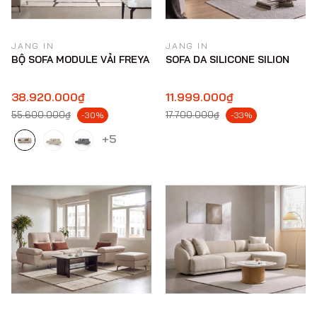
JANG IN
JANG IN
BỘ SOFA MODULE VẢI FREYA
SOFA DA SILICONE SILION
38.920.000₫
11.999.000₫
55.600.000₫
17.700.000₫
-30%
-33%
+5