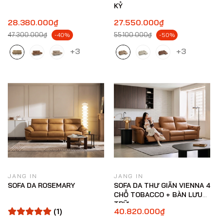
KỶ
28.380.000₫
27.550.000₫
47.300.000₫
55.100.000₫
-40%
-50%
+3
+3
JANG IN
JANG IN
SOFA DA ROSEMARY
SOFA DA THƯ GIÃN VIENNA 4
CHỖ TOBACCO + BÀN LƯU
TRỮ
(1)
40.820.000₫