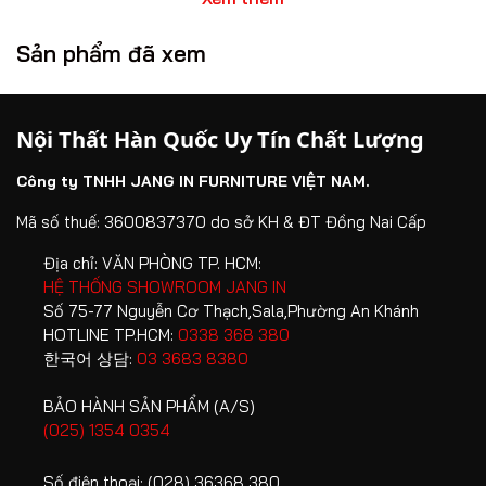
càng được nhiều gia đình quan tâm.
Sản phẩm đã xem
Nội thất Hàn Quốc Jang In mang đến giải pháp hoàn thiện
tổ ấm toàn diện với thiết kế chuẩn Hàn Quốc, chất lượng
bền vững cùng hệ sinh thái sản phẩm đa dạng cho mọi
Nội Thất Hàn Quốc Uy Tín Chất Lượng
không gian sống. Không chỉ chú trọng tính thẩm mỹ, Jang
In còn đề cao yếu tố an toàn thông qua việc minh bạch
Công ty TNHH JANG IN FURNITURE VIỆT NAM.
nguồn gốc nguyên vật liệu và các tiêu chuẩn kiểm định
chất lượng nghiêm ngặt.
Mã số thuế: 3600837370 do sở KH & ĐT Đồng Nai Cấp
Địa chỉ:
VĂN PHÒNG TP. HCM:
1. Vì sao nội thất Hàn Quốc được ưu
HỆ THỐNG SHOWROOM JANG IN
Số 75-77 Nguyễn Cơ Thạch,Sala,Phường An Khánh
chuộng trong không gian sống hiện đại?
HOTLINE TP.HCM:
0338 368 380
Phong cách nội thất Hàn Quốc nổi tiếng với sự cân bằng
한국어 상담:
03 3683 8380
giữa công năng, thẩm mỹ và trải nghiệm sống.
BẢO HÀNH SẢN PHẨM (A/S)
(025) 1354 0354
Thiết kế tối giản nhưng sang trọng
Loại bỏ những chi tiết cầu kỳ không cần thiết, nội thất
Số điện thoại:
(028) 36368 380