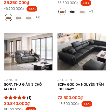
23.350.000₫
65.800.000₫
-38%
46.700.000₫
-50%
+1
+2
JANG IN
JANG IN
SOFA THƯ GIÃN 3 CHỖ
SOFA GÓC DA NGUYÊN TẤM
RODEO
INDI NAVY
(1)
73.300.000₫
30.840.000₫
146.600.000₫
-50%
51.400.000₫
-40%