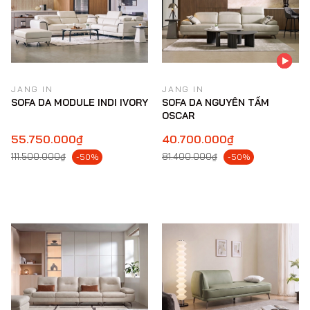
JANG IN
JANG IN
SOFA DA MODULE INDI IVORY
SOFA DA NGUYÊN TẤM
OSCAR
55.750.000₫
40.700.000₫
111.500.000₫
81.400.000₫
-50%
-50%