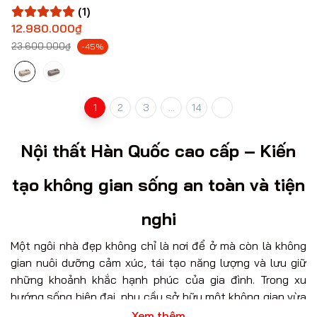
(1)
12.980.000₫
23.600.000₫
-45%
1
2
3
...
14
Nội thất Hàn Quốc cao cấp – Kiến
tạo không gian sống an toàn và tiện
nghi
Một ngôi nhà đẹp không chỉ là nơi để ở mà còn là không
gian nuôi dưỡng cảm xúc, tái tạo năng lượng và lưu giữ
những khoảnh khắc hạnh phúc của gia đình. Trong xu
hướng sống hiện đại, nhu cầu sở hữu một không gian vừa
sang trọng, tinh giản vừa an toàn cho sức khỏe ngày
Xem thêm