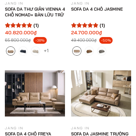
JANG IN
JANG IN
SOFA DA THƯ GIÃN VIENNA 4
SOFA DA 4 CHỖ JASMINE
CHỖ NOMAD+ BÀN LỮU TRỮ
(1)
(1)
40.820.000₫
24.700.000₫
65.800.000₫
49.400.000₫
-38%
-50%
+1
JANG IN
JANG IN
SOFA DA 4 CHỖ FREYA
SOFA DA JASMINE TRƯỜNG