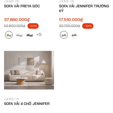
JANG IN
JANG IN
SOFA VẢI FREYA GÓC
SOFA VẢI JENNIFER TRƯỜNG
KỶ
37.660.000₫
17.510.000₫
53.800.000₫
30.700.000₫
-30%
-43%
+5
JANG IN
SOFA VẢI 4 CHỖ JENNIFER