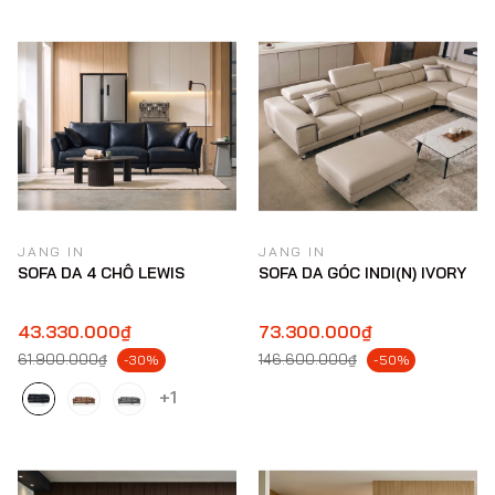
JANG IN
JANG IN
SOFA DA 4 CHỖ LEWIS
SOFA DA GÓC INDI(N) IVORY
43.330.000₫
73.300.000₫
61.900.000₫
146.600.000₫
-30%
-50%
+1