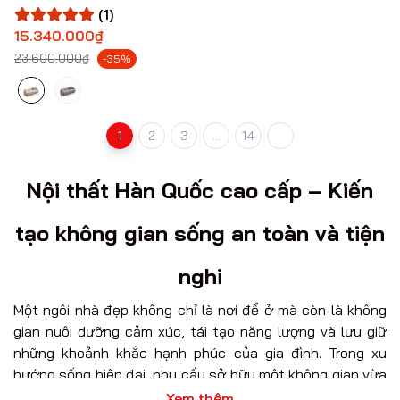
(1)
15.340.000₫
23.600.000₫
-35%
1
2
3
...
14
Nội thất Hàn Quốc cao cấp – Kiến
tạo không gian sống an toàn và tiện
nghi
Một ngôi nhà đẹp không chỉ là nơi để ở mà còn là không
gian nuôi dưỡng cảm xúc, tái tạo năng lượng và lưu giữ
những khoảnh khắc hạnh phúc của gia đình. Trong xu
hướng sống hiện đại, nhu cầu sở hữu một không gian vừa
sang trọng, tinh giản vừa an toàn cho sức khỏe ngày
Xem thêm