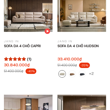
JANG IN
JANG IN
SOFA DA 4 CHỖ CAPRI
SOFA DA 4 CHỖ HUDSON
(1)
33.410.000₫
30.840.000₫
51.400.000₫
-35%
51.400.000₫
-40%
+2