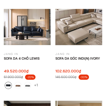
JANG IN
JANG IN
SOFA DA 4 CHỖ LEWIS
SOFA DA GÓC INDI(N) IVORY
49.520.000₫
102.620.000₫
61.900.000₫
146.600.000₫
-20%
-30%
+1