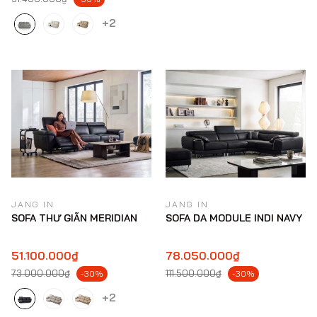
+2
JANG IN
JANG IN
SOFA THƯ GIÃN MERIDIAN
SOFA DA MODULE INDI NAVY
51.100.000₫
78.050.000₫
73.000.000₫
111.500.000₫
-30%
-30%
+2