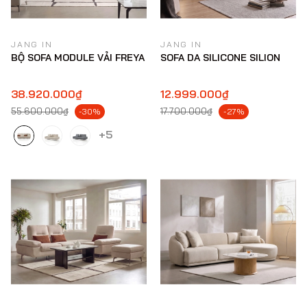
JANG IN
JANG IN
BỘ SOFA MODULE VẢI FREYA
SOFA DA SILICONE SILION
38.920.000₫
12.999.000₫
55.600.000₫
17.700.000₫
-30%
-27%
+5