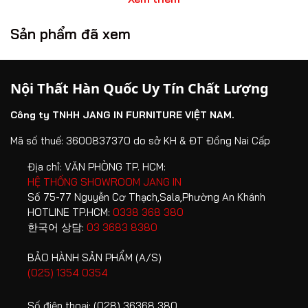
càng được nhiều gia đình quan tâm.
Sản phẩm đã xem
Nội thất Hàn Quốc Jang In mang đến giải pháp hoàn thiện
tổ ấm toàn diện với thiết kế chuẩn Hàn Quốc, chất lượng
bền vững cùng hệ sinh thái sản phẩm đa dạng cho mọi
Nội Thất Hàn Quốc Uy Tín Chất Lượng
không gian sống. Không chỉ chú trọng tính thẩm mỹ, Jang
In còn đề cao yếu tố an toàn thông qua việc minh bạch
Công ty TNHH JANG IN FURNITURE VIỆT NAM.
nguồn gốc nguyên vật liệu và các tiêu chuẩn kiểm định
chất lượng nghiêm ngặt.
Mã số thuế: 3600837370 do sở KH & ĐT Đồng Nai Cấp
Địa chỉ:
VĂN PHÒNG TP. HCM:
1. Vì sao nội thất Hàn Quốc được ưu
HỆ THỐNG SHOWROOM JANG IN
Số 75-77 Nguyễn Cơ Thạch,Sala,Phường An Khánh
chuộng trong không gian sống hiện đại?
HOTLINE TP.HCM:
0338 368 380
Phong cách nội thất Hàn Quốc nổi tiếng với sự cân bằng
한국어 상담:
03 3683 8380
giữa công năng, thẩm mỹ và trải nghiệm sống.
BẢO HÀNH SẢN PHẨM (A/S)
(025) 1354 0354
Thiết kế tối giản nhưng sang trọng
Loại bỏ những chi tiết cầu kỳ không cần thiết, nội thất
Số điện thoại:
(028) 36368 380