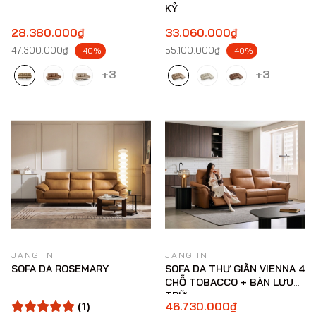
KỶ
28.380.000₫
33.060.000₫
47.300.000₫
55.100.000₫
-40%
-40%
+3
+3
JANG IN
JANG IN
SOFA DA ROSEMARY
SOFA DA THƯ GIÃN VIENNA 4
CHỖ TOBACCO + BÀN LƯU
TRỮ
(1)
46.730.000₫