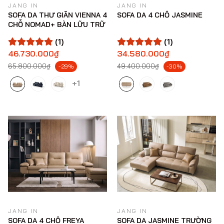
JANG IN
JANG IN
SOFA DA THƯ GIÃN VIENNA 4
SOFA DA 4 CHỖ JASMINE
CHỖ NOMAD+ BÀN LỮU TRỮ
(1)
(1)
46.730.000₫
34.580.000₫
65.800.000₫
49.400.000₫
-29%
-30%
+1
JANG IN
JANG IN
SOFA DA 4 CHỖ FREYA
SOFA DA JASMINE TRƯỜNG