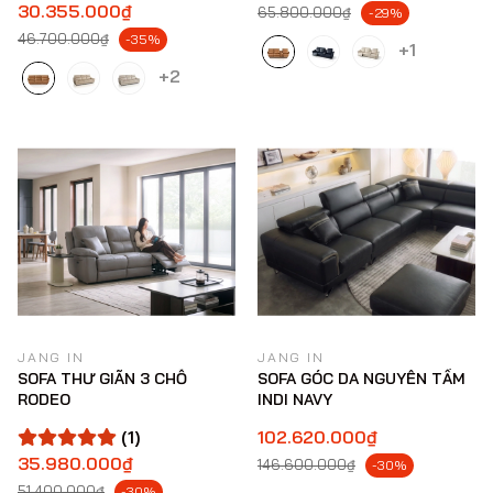
30.355.000₫
65.800.000₫
-29%
46.700.000₫
-35%
+1
+2
JANG IN
JANG IN
SOFA THƯ GIÃN 3 CHỖ
SOFA GÓC DA NGUYÊN TẤM
RODEO
INDI NAVY
(1)
102.620.000₫
35.980.000₫
146.600.000₫
-30%
51.400.000₫
-30%