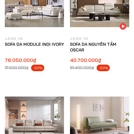
JANG IN
JANG IN
SOFA DA MODULE INDI IVORY
SOFA DA NGUYÊN TẤM
OSCAR
78.050.000₫
40.700.000₫
111.500.000₫
81.400.000₫
-30%
-50%