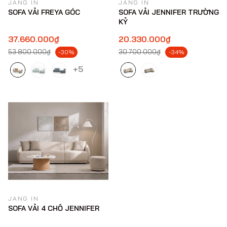
JANG IN
JANG IN
SOFA VẢI FREYA GÓC
SOFA VẢI JENNIFER TRƯỜNG
KỶ
37.660.000₫
20.330.000₫
53.800.000₫
30.700.000₫
-30%
-34%
+5
JANG IN
SOFA VẢI 4 CHỖ JENNIFER