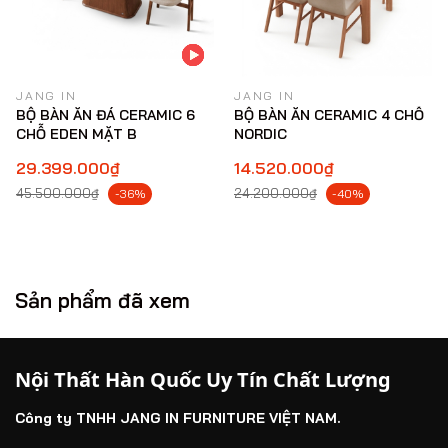
JANG IN
JANG IN
BỘ BÀN ĂN ĐÁ CERAMIC 6
BỘ BÀN ĂN CERAMIC 4 CHỖ
CHỖ EDEN MẶT B
NORDIC
29.399.000₫
14.520.000₫
45.500.000₫
24.200.000₫
-36%
-40%
Sản phẩm đã xem
Nội Thất Hàn Quốc Uy Tín Chất Lượng
Công ty TNHH JANG IN FURNITURE VIỆT NAM.