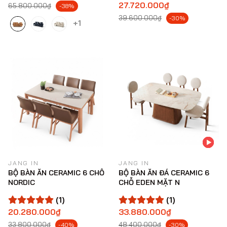
27.720.000₫
65.800.000₫
-38%
39.600.000₫
-30%
+1
JANG IN
JANG IN
BỘ BÀN ĂN CERAMIC 6 CHỖ
BỘ BÀN ĂN ĐÁ CERAMIC 6
NORDIC
CHỖ EDEN MẶT N
(1)
(1)
20.280.000₫
33.880.000₫
33.800.000₫
48.400.000₫
-40%
-30%