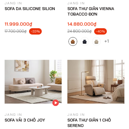
JANG IN
JANG IN
SOFA DA SILICONE SILION
SOFA THƯ GIÃN VIENNA
TOBACCO ĐƠN
11.999.000₫
14.880.000₫
17.700.000₫
24.800.000₫
-33%
-40%
+1
JANG IN
JANG IN
SOFA VẢI 3 CHỖ JOY
SOFA THƯ GIÃN 1 CHỖ
SERENO