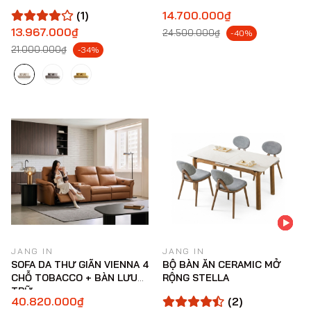
(1)
14.700.000₫
13.967.000₫
24.500.000₫
-40%
21.000.000₫
-34%
JANG IN
JANG IN
SOFA DA THƯ GIÃN VIENNA 4
BỘ BÀN ĂN CERAMIC MỞ
CHỖ TOBACCO + BÀN LƯU
RỘNG STELLA
TRỮ
40.820.000₫
(2)