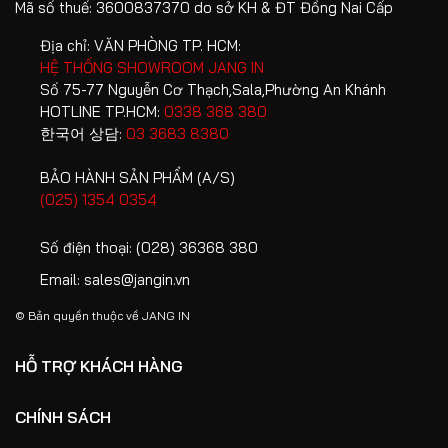
Mã số thuế: 3600837370 do sở KH & ĐT Đồng Nai Cấp
Địa chỉ:
VĂN PHÒNG TP. HCM:
HỆ THỐNG SHOWROOM JANG IN
Số 75-77 Nguyễn Cơ Thạch,Sala,Phường An Khánh
HOTLINE TP.HCM:
0338 368 380
한국어 상담:
03 3683 8380
BẢO HÀNH SẢN PHẨM (A/S)
(025) 1354 0354
Số điện thoại:
(028) 36368 380
Email:
sales@jangin.vn
© Bản quyền thuộc về
JANG IN
HỖ TRỢ KHÁCH HÀNG
CHÍNH SÁCH