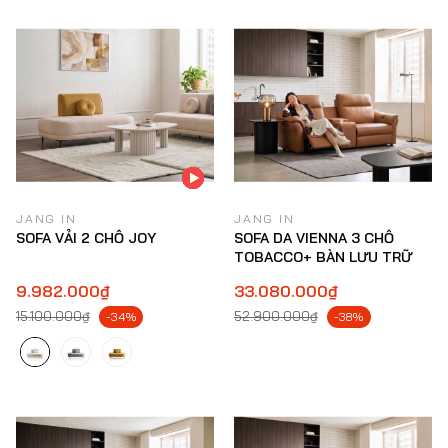
JANG IN
JANG IN
SOFA VẢI 2 CHỖ JOY
SOFA DA VIENNA 3 CHỖ
TOBACCO+ BÀN LƯU TRỮ
9.982.000₫
33.080.000₫
15.100.000₫
52.900.000₫
-34%
-38%