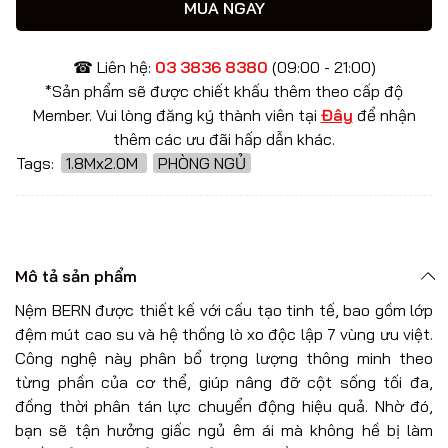
MUA NGAY
☎ Liên hệ:
03 3836 8380
(09:00 - 21:00)
*Sản phẩm sẽ được chiết khấu thêm theo cấp độ
Member. Vui lòng đăng ký thành viên tại
Đây
để nhận
thêm các ưu đãi hấp dẫn khác.
Tags:
1.8Mx2.0M
PHÒNG NGỦ
Mô tả sản phẩm
Nệm BERN được thiết kế với cấu tạo tinh tế, bao gồm lớp
đệm mút cao su và hệ thống lò xo độc lập 7 vùng ưu việt.
Công nghệ này phân bổ trọng lượng thông minh theo
từng phần của cơ thể, giúp nâng đỡ cột sống tối đa,
đồng thời phân tán lực chuyển động hiệu quả. Nhờ đó,
bạn sẽ tận hưởng giấc ngủ êm ái mà không hề bị làm