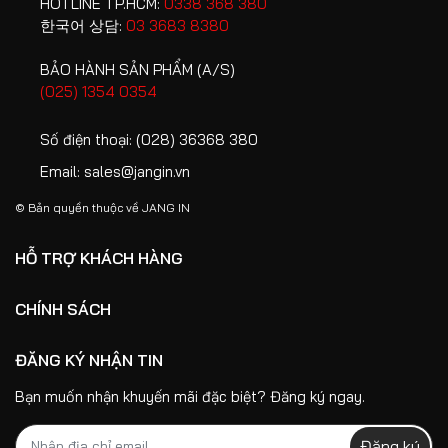
HOTLINE TP.HCM:
0338 368 380
hàng
- Đổi - Trả
bày
한국어 상담:
03 3683 8380
sản phẩm
BẢO HÀNH SẢN PHẨM (A/S)
(025) 1354 0354
Số điện thoại:
(028) 36368 380
Email:
sales@jangin.vn
© Bản quyền thuộc về
JANG IN
HỖ TRỢ KHÁCH HÀNG
CHÍNH SÁCH
ĐĂNG KÝ NHẬN TIN
Bạn muốn nhận khuyến mãi đặc biệt? Đăng ký ngay.
Đăng ký