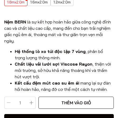
1.8mx2.0m
1.6mx2.0m
1.2mx2.0m
Nệm BERN
là sự kết hợp hoàn hảo giữa công nghệ đỉnh
cao và chất liệu cao cấp, mang đến cho bạn trải nghiệm
giấc ngủ êm ái, thoáng mát và thư giãn trọn vẹn mỗi
ngày.
Hệ thống lò xo túi độc lập 7 vùng
, phân bổ
trọng lượng thông minh.
Chất liệu vải lưới sợi Viscose Rayon
, thiện với
môi trường, sở hữu khả năng thoáng khí và thấm
hút vượt trội.
Kết cấu đệm mút cao su êm ái
mang lại sự đàn
hồi hoàn hảo, nâng đỡ cơ thể một cách tự nhiên.
THÊM VÀO GIỎ