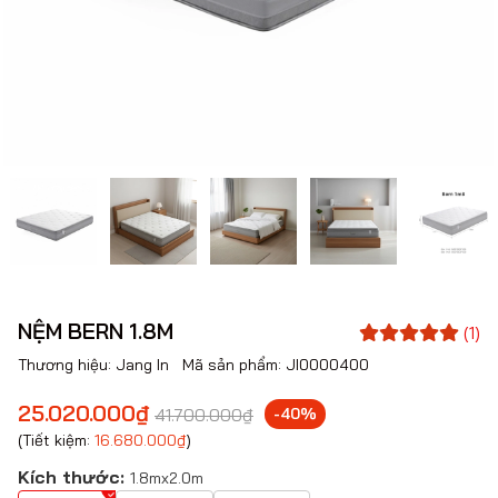
NỆM BERN 1.8M
(1)
Thương hiệu:
Jang In
Mã sản phẩm:
JI0000400
25.020.000₫
41.700.000₫
-40%
(Tiết kiệm:
16.680.000₫
)
Kích thước:
1.8mx2.0m