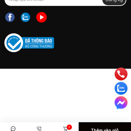
THỜI GIAN BẢO HÀNH:
Đối với trường hợp
Lò xo
10 năm
lò xo bị lún quá 3cm
Nệm lò xo túi
Đối với trường hợp
Mút
5 năm
mút bị xẹp lún quá 5
cm
* Màu sắc sản phẩm thực tế có thể chênh lệch nhẹ so với
hình ảnh do điều kiện ánh sáng và thiết bị hiển thị.
* Kích thước thực tế có thể sai số nhỏ tùy theo phương
pháp đo đạc.
0
Thêm vào giỏ