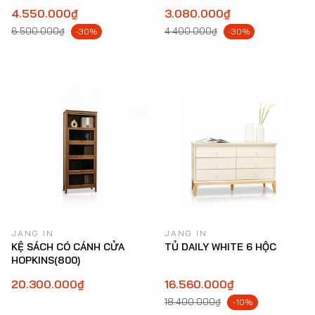
4.550.000₫
3.080.000₫
6.500.000₫
4.400.000₫
-30%
-30%
JANG IN
JANG IN
KỆ SÁCH CÓ CÁNH CỬA
TỦ DAILY WHITE 6 HỘC
HOPKINS(800)
20.300.000₫
16.560.000₫
18.400.000₫
-10%