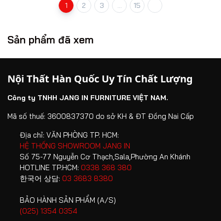
1
2
3
...
15
Sản phẩm đã xem
Nội Thất Hàn Quốc Uy Tín Chất Lượng
Công ty TNHH JANG IN FURNITURE VIỆT NAM.
Mã số thuế: 3600837370 do sở KH & ĐT Đồng Nai Cấp
Địa chỉ:
VĂN PHÒNG TP. HCM:
HỆ THỐNG SHOWROOM JANG IN
Số 75-77 Nguyễn Cơ Thạch,Sala,Phường An Khánh
HOTLINE TP.HCM:
0338 368 380
한국어 상담:
03 3683 8380
BẢO HÀNH SẢN PHẨM (A/S)
(025) 1354 0354