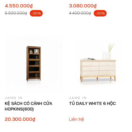
4.550.000₫
3.080.000₫
6.500.000₫
4.400.000₫
-30%
-30%
JANG IN
JANG IN
KỆ SÁCH CÓ CÁNH CỬA
TỦ DAILY WHITE 6 HỘC
HOPKINS(800)
20.300.000₫
Liên hệ