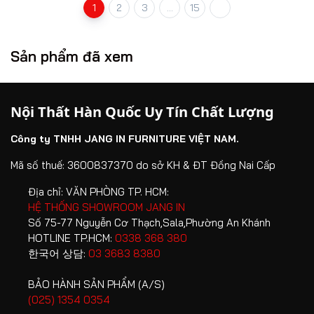
1
2
3
...
15
Sản phẩm đã xem
Nội Thất Hàn Quốc Uy Tín Chất Lượng
Công ty TNHH JANG IN FURNITURE VIỆT NAM.
Mã số thuế: 3600837370 do sở KH & ĐT Đồng Nai Cấp
Địa chỉ:
VĂN PHÒNG TP. HCM:
HỆ THỐNG SHOWROOM JANG IN
Số 75-77 Nguyễn Cơ Thạch,Sala,Phường An Khánh
HOTLINE TP.HCM:
0338 368 380
한국어 상담:
03 3683 8380
BẢO HÀNH SẢN PHẨM (A/S)
(025) 1354 0354