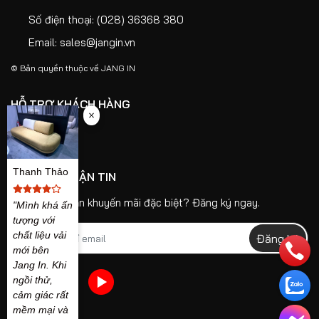
Số điện thoại:
(028) 36368 380
Email:
sales@jangin.vn
© Bản quyền thuộc về
JANG IN
HỖ TRỢ KHÁCH HÀNG
CHÍNH SÁCH
Thanh Thảo
ĐĂNG KÝ NHẬN TIN
Bạn muốn nhận khuyến mãi đặc biệt? Đăng ký ngay.
"Mình khá ấn
tượng với
chất liệu vải
Đăng ký
mới bên
Jang In. Khi
ngồi thử,
cảm giác rất
mềm mại và