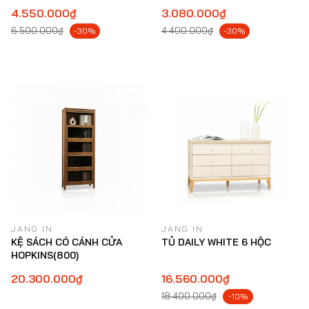
4.550.000₫
3.080.000₫
6.500.000₫
4.400.000₫
-30%
-30%
JANG IN
JANG IN
KỆ SÁCH CÓ CÁNH CỬA
TỦ DAILY WHITE 6 HỘC
HOPKINS(800)
20.300.000₫
16.560.000₫
18.400.000₫
-10%