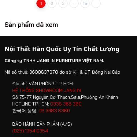
1
2
3
...
15
Sản phẩm đã xem
Nội Thất Hàn Quốc Uy Tín Chất Lượng
Công ty TNHH JANG IN FURNITURE VIỆT NAM.
Mã số thuế: 3600837370 do sở KH & ĐT Đồng Nai Cấp
Địa chỉ:
VĂN PHÒNG TP. HCM:
HỆ THỐNG SHOWROOM JANG IN
Số 75-77 Nguyễn Cơ Thạch,Sala,Phường An Khánh
HOTLINE TP.HCM:
0338 368 380
한국어 상담:
03 3683 8380
BẢO HÀNH SẢN PHẨM (A/S)
(025) 1354 0354