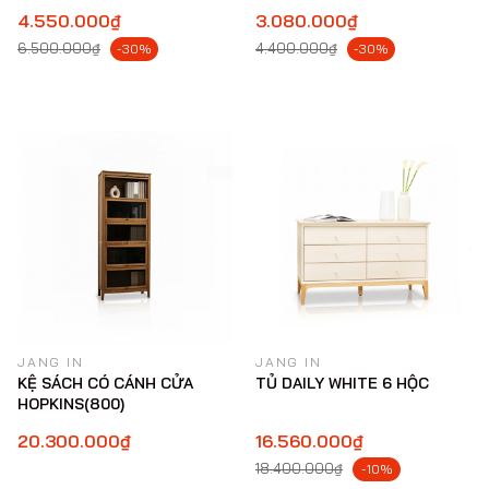
4.550.000₫
3.080.000₫
6.500.000₫
4.400.000₫
-30%
-30%
JANG IN
JANG IN
KỆ SÁCH CÓ CÁNH CỬA
TỦ DAILY WHITE 6 HỘC
HOPKINS(800)
20.300.000₫
16.560.000₫
18.400.000₫
-10%