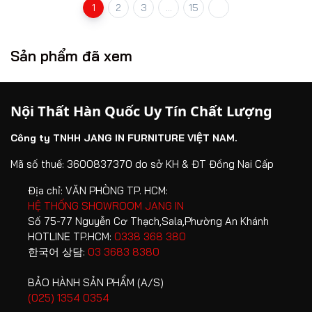
1
2
3
...
15
Sản phẩm đã xem
Nội Thất Hàn Quốc Uy Tín Chất Lượng
Công ty TNHH JANG IN FURNITURE VIỆT NAM.
Mã số thuế: 3600837370 do sở KH & ĐT Đồng Nai Cấp
Địa chỉ:
VĂN PHÒNG TP. HCM:
HỆ THỐNG SHOWROOM JANG IN
Số 75-77 Nguyễn Cơ Thạch,Sala,Phường An Khánh
HOTLINE TP.HCM:
0338 368 380
한국어 상담:
03 3683 8380
BẢO HÀNH SẢN PHẨM (A/S)
(025) 1354 0354