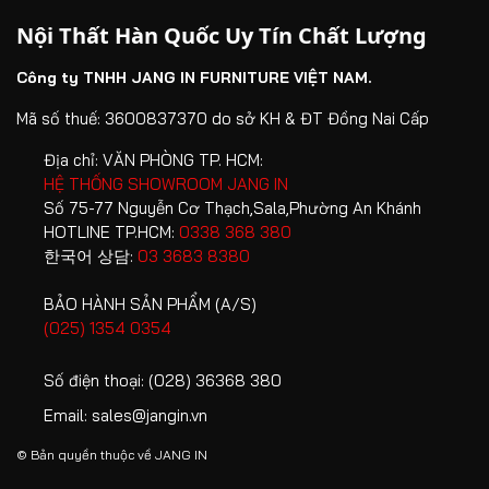
Trả đơn
Nội Thất Hàn Quốc Uy Tín Chất Lượng
– Jang In miễn phí giao hàng với trường hợp giao tại các
hàng
tòa nhà cao tầng có thang máy vận chuyển.
Công ty TNHH JANG IN FURNITURE VIỆT NAM.
– Trường hợp giao hàng bằng thang bộ, Jang In chỉ hỗ trợ
Trước ngày
10% giá trị
giao đến tầng 2, tùy theo hạng mục sản phẩm khách
giao hàng
đơn hàng
Mã số thuế: 3600837370 do sở KH & ĐT Đồng Nai Cấp
1. Huỷ đơn
hàng có thể tốn chi phí phát sinh (Ví dụ: những sản phẩm
Hàng
hàng
Địa chỉ:
VĂN PHÒNG TP. HCM:
lớn, nặng).
Trong ngày
12% giá trị
đổi trả
HỆ THỐNG SHOWROOM JANG IN
– Khách hàng sinh sống tại chung cư hoặc căn hộ cao
giao hàng
đơn hàng
phải
Số 75-77 Nguyễn Cơ Thạch,Sala,Phường An Khánh
tầng vui lòng chuẩn bị giấy “Đăng ký vận chuyển hàng
đạt
HOTLINE TP.HCM:
0338 368 380
Chưa mở bao
15% giá trị
hoá” để nhân viên Jang In giao hàng thuận lợi và đúng
chất
한국어 상담:
03 3683 8380
bì sản phẩm
đơn hàng
thời gian. Khách hàng vui lòng thanh toán các khoản phí
lượng
2. Trong
thuê phát sinh trong trường hợp vận chuyển cần thuê
BẢO HÀNH SẢN PHẨM (A/S)
30% giá trị
như
vòng 5
trang thiết bị khác như: xe thang, xe nâng, xe ba gác...
(025) 1354 0354
đơn hàng
thời
ngày sau
Đã mở bao bì
(Không đổi
điểm
khi giao
Số điện thoại:
(028) 36368 380
sản phẩm
trả với hàng
khách
hàng
lắp ráp tại
ký nhận
Email:
sales@jangin.vn
nhà khách)
hàng
© Bản quyền thuộc về
JANG IN
hoá,
Không áp
sản